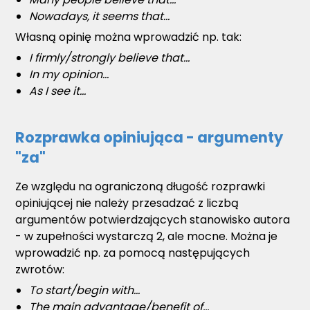
Nowadays, it seems that...
Własną opinię można wprowadzić np. tak:
I firmly/strongly believe that...
In my opinion...
As I see it...
Rozprawka opiniująca - argumenty
"za"
Ze względu na ograniczoną długość rozprawki
opiniującej nie należy przesadzać z liczbą
argumentów potwierdzających stanowisko autora
- w zupełności wystarczą 2, ale mocne. Można je
wprowadzić np. za pomocą następujących
zwrotów:
To start/begin with...
The main advantage/benefit of...