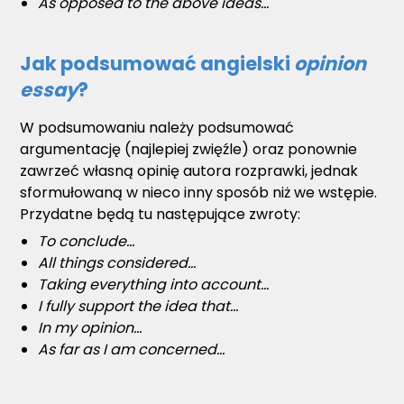
As opposed to the above ideas...
Jak podsumować angielski
opinion
essay
?
W podsumowaniu należy podsumować
argumentację (najlepiej zwięźle) oraz ponownie
zawrzeć własną opinię autora rozprawki, jednak
sformułowaną w nieco inny sposób niż we wstępie.
Przydatne będą tu następujące zwroty:
To conclude...
All things considered...
Taking everything into account...
I fully support the idea that...
In my opinion...
As far as I am concerned...