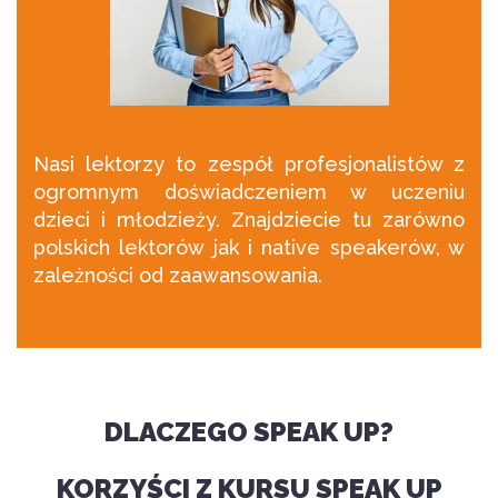
Nasi lektorzy to zespół profesjonalistów z
ogromnym doświadczeniem w uczeniu
dzieci i młodzieży. Znajdziecie tu zarówno
polskich lektorów jak i native speakerów, w
zależności od zaawansowania.
DLACZEGO SPEAK UP?
KORZYŚCI Z KURSU SPEAK UP