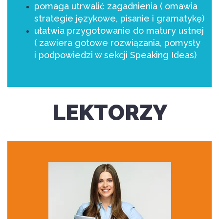
pomaga utrwalić zagadnienia ( omawia
strategie językowe, pisanie i gramatykę)
ułatwia przygotowanie do matury ustnej
( zawiera gotowe rozwiązania, pomysły
i podpowiedzi w sekcji Speaking Ideas)
LEKTORZY