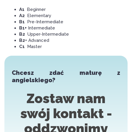
A1
Beginner
A2
Elementary
B1
Pre-Intermediate
B1+
Intermediate
B2
Upper-Intermediate
B2
+ Advanced
C1
Master
Chcesz zdać maturę z
angielskiego?
Zostaw nam
swój kontakt -
oddzwonimy