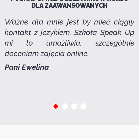
DLA ZAAWANSOWANYCH
i
Ważne dla mnie jest by mieć ciągły
C
wy
kontakt z językiem. Szkoła Speak Up
p
m.
mi to umożliwia, szczególnie
b
e
doceniam zajęcia online.
a
z
P
ani Ewelina