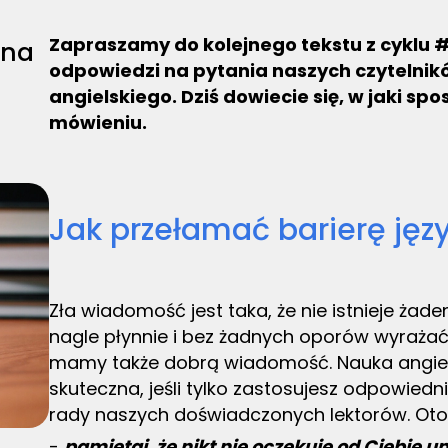
Zapraszamy do kolejnego tekstu z cyklu 
 na
odpowiedzi na pytania naszych czytelnik
angielskiego. Dziś dowiecie się, w jaki s
mówieniu.
Jak przełamać barierę ję
Zła wiadomość jest taka, że nie istnieje żad
nagle płynnie i bez żadnych oporów wyrażać 
mamy także dobrą wiadomość. Nauka angiel
skuteczna, jeśli tylko zastosujesz odpowied
rady naszych doświadczonych lektorów. Oto
-
pamiętaj, że nikt nie oczekuje od Ciebie 