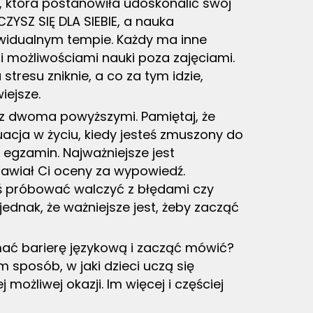
 która postanowiła udoskonalić swój
ZYSZ SIĘ DLA SIEBIE, a nauka
widualnym tempie. Każdy ma inne
 i możliwościami nauki poza zajęciami.
tresu zniknie, a co za tym idzie,
iejsze.
 z dwoma powyższymi. Pamiętaj, że
uacja w życiu, kiedy jesteś zmuszony do
 egzamin. Najważniejsze jest
tawiał Ci oceny za wypowiedź.
eś próbować walczyć z błędami czy
ednak, że ważniejsze jest, żeby zacząć
mać barierę językową i zacząć mówić?
 sposób, w jaki dzieci uczą się
 możliwej okazji. Im więcej i częściej