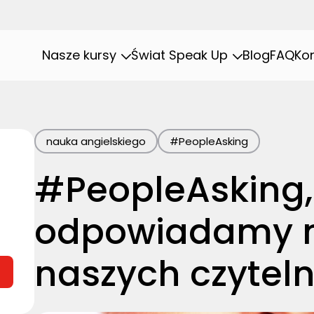
Nasze kursy
Świat Speak Up
Blog
FAQ
Ko
nauka angielskiego
#PeopleAsking
#PeopleAsking, 
odpowiadamy n
naszych czytel