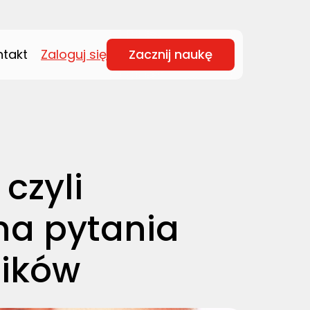
ntakt
Zaloguj się
Zacznij naukę
czyli
a pytania
ników