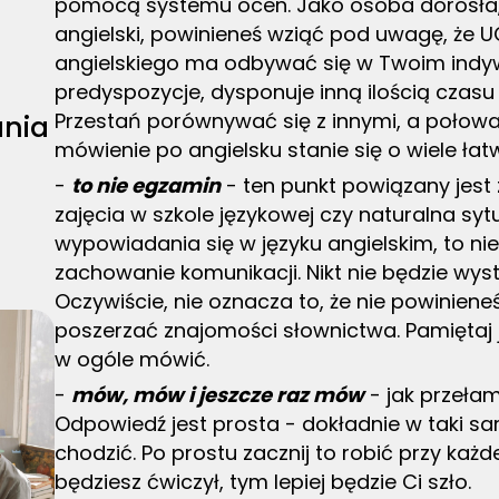
pomocą systemu ocen. Jako osoba dorosła,
angielski, powinieneś wziąć pod uwagę, że UC
angielskiego ma odbywać się w Twoim indy
predyspozycje, dysponuje inną ilością czasu
Przestań porównywać się z innymi, a połowa s
ania
mówienie po angielsku stanie się o wiele łatw
-
to nie egzamin
- ten punkt powiązany jest
zajęcia w szkole językowej czy naturalna syt
wypowiadania się w języku angielskim, to nie
zachowanie komunikacji. Nikt nie będzie wys
Oczywiście, nie oznacza to, że nie powinien
poszerzać znajomości słownictwa. Pamiętaj j
w ogóle mówić.
-
mów, mów i jeszcze raz mów
- jak przeła
Odpowiedź jest prosta - dokładnie w taki sam
chodzić. Po prostu zacznij to robić przy każdej
będziesz ćwiczył, tym lepiej będzie Ci szło.