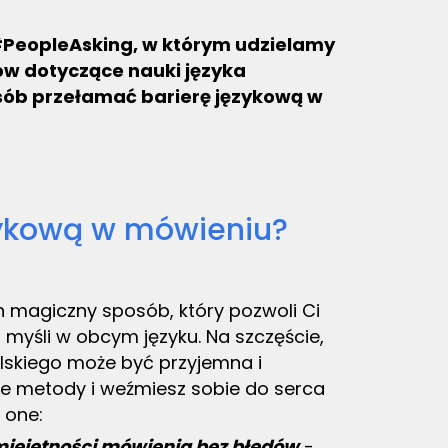
#PeopleAsking, w którym udzielamy
ów dotyczące nauki języka
posób przełamać barierę językową w
zykową w mówieniu?
en magiczny sposób, który pozwoli Ci
myśli w obcym języku. Na szczęście,
skiego może być przyjemna i
nie metody i weźmiesz sobie do serca
 one:
umiejętności mówienia bez błędów
-