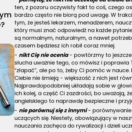
ten, z pozoru oczywisty fakt to coś, czego 
zym
bardzo często nie biorą pod uwagę. W trakci
tym, że jesteś lekarzem, menadżerem, naucz
e?
który musi znać odpowiedź na każde pytanie 
są normalnym, naturalnym, a nawet potrzeb
czasem będziesz ich robił coraz mniej.
-
nikt Cię nie ocenia
- powtórzmy to jeszcze r
słucha uważnie tego, co mówisz i poprawia T
“złapać”, ale po to, żeby Ci pomóc w nauce. I
Ciebie nie śmieją - większość z nich jest rów
Najprawdopodobniej układają sobie w głowie
ich kolej, a część Ci zazdrości, bo uważają, ż
angielskiego to naprawdę bezpieczne i przyj
-
nie porównuj się z innymi
- porównywanie s
uczących się. Niestety, obowiązujący w nas
nauczania zachęca do rywalizacji i dzieli uc