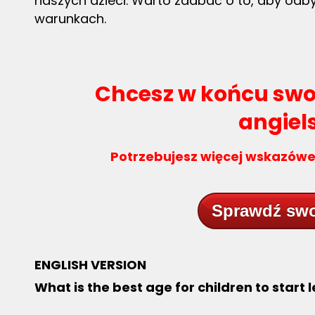
naszych dzieci. Warto zadbać o to, aby odby
warunkach.
Chcesz w końcu sw
angiel
Potrzebujesz więcej wskazówek
Sprawdź swo
ENGLISH VERSION
What is the best age for children to start