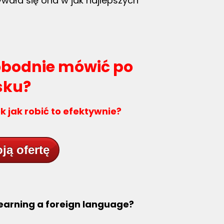
wała się ona w jak najlepszych
obodnie mówić po
sku?
 jak robić to efektywnie?
ją ofertę
 learning a foreign language?