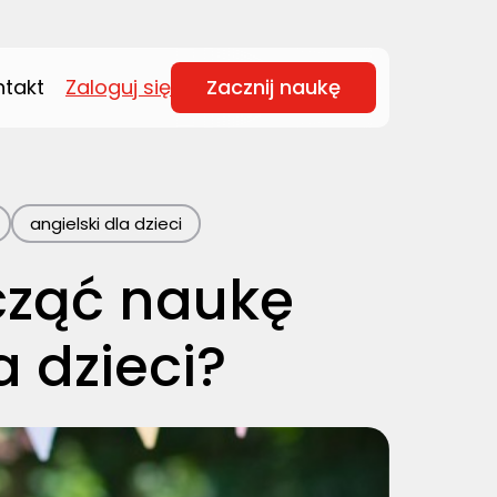
ntakt
Zaloguj się
Zacznij naukę
angielski dla dzieci
cząć naukę
a dzieci?