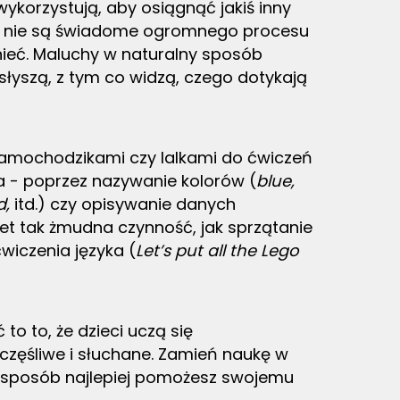
wykorzystują, aby osiągnąć jakiś inny
h - nie są świadome ogromnego procesu
nieć. Maluchy w naturalny sposób
 słyszą, z tym co widzą, czego dotykają
samochodzikami czy lalkami do ćwiczeń
a - poprzez nazywanie kolorów (
blue,
d,
itd.) czy opisywanie danych
wet tak żmudna czynność, jak sprzątanie
wiczenia języka (
Let’s put all the Lego
to to, że dzieci uczą się
szczęśliwe i słuchane. Zamień naukę w
 sposób najlepiej pomożesz swojemu