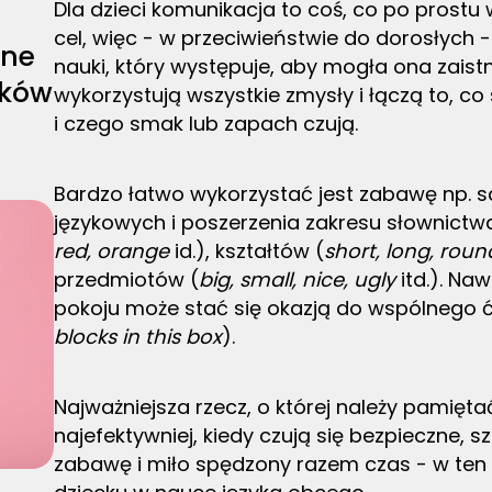
Dla dzieci komunikacja to coś, co po prostu 
cel, więc - w przeciwieństwie do dorosłyc
one
nauki, który występuje, aby mogła ona zaist
ików
wykorzystują wszystkie zmysły i łączą to, co
i czego smak lub zapach czują.
Bardzo łatwo wykorzystać jest zabawę np. 
językowych i poszerzenia zakresu słownictw
red, orange
id.), kształtów (
short, long, roun
przedmiotów (
big, small, nice, ugly
itd.). Na
pokoju może stać się okazją do wspólnego ć
blocks in this box
).
Najważniejsza rzecz, o której należy pamiętać 
najefektywniej, kiedy czują się bezpieczne, 
zabawę i miło spędzony razem czas - w ten