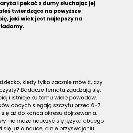
aryża i pękać z dumy słuchając jej
ałeś twierdząco na powyższe
ę, jaki wiek jest najlepszy na
wiadamy.
dziecko, kiedy tylko zacznie mówić, czy
ojczysty? Badacze tematu zgadzają się,
iej i istnieje ku temu wiele powodów.
ków obcych sięgają szczytu przed 6-7
ą się aż do końca okresu dojrzewania.
osły nie może nauczyć się języka obcego
się już o nauce, a nie przyswajaniu