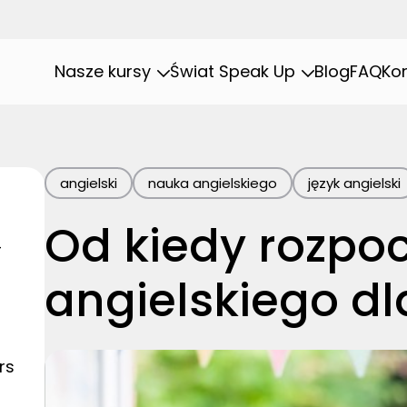
Nasze kursy
Świat Speak Up
Blog
FAQ
Ko
angielski
nauka angielskiego
język angielski
Od kiedy rozpo
4
angielskiego dl
rs