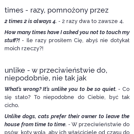
times - razy, pomnożony przez
2 times 2 is always 4.
- 2 razy dwa to zawsze 4.
How many times have I asked you not to touch my
stuff?!
- Ile razy prosiłem Cię, abyś nie dotykał
moich rzeczy?!
unlike - w przeciwieństwie do,
niepodobnie, nie tak jak
What’s wrong? It’s unlike you to be so quiet.
- Co
się stało? To niepodobne do Ciebie, być tak
cicho.
Unlike dogs, cats prefer their owner to leave the
house from time to time.
- W przeciwieństwie do
psów, koty wolą, aby ich właściciele od czasu do