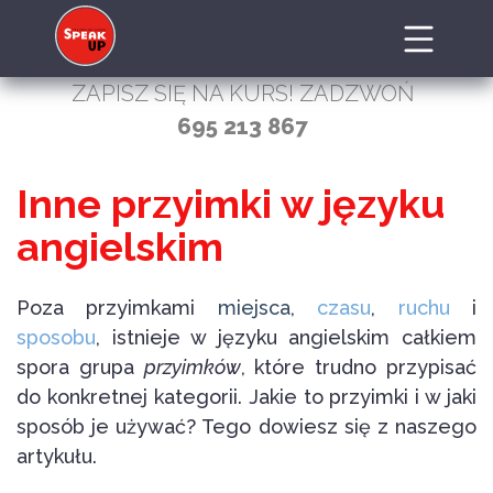
ZAPISZ SIĘ NA KURS! ZADZWOŃ
695 213 867
Inne przyimki w języku
angielskim
Poza przyimkami
miejsca
,
czasu
,
ruchu
i
sposobu
, istnieje w języku angielskim całkiem
spora grupa
przyimków
, które trudno przypisać
do konkretnej kategorii. Jakie to przyimki i w jaki
sposób je używać? Tego dowiesz się z naszego
artykułu.