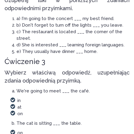
Uzupełnij luki w poniższych zdaniach
odpowiednimi przyimkami.
a) I'm going to the concert ___ my best friend.
b) Don't forget to turn off the lights ___ you leave.
c) The restaurant is located ___ the corner of the
street.
d) She is interested ___ learning foreign languages.
e) They usually have dinner ___ home.
Ćwiczenie 3
Wybierz właściwą odpowiedź, uzupełniając
zdania odpowiednią przyimką.
We're going to meet ___ the café.
in
at
on
The cat is sitting ___ the table.
on