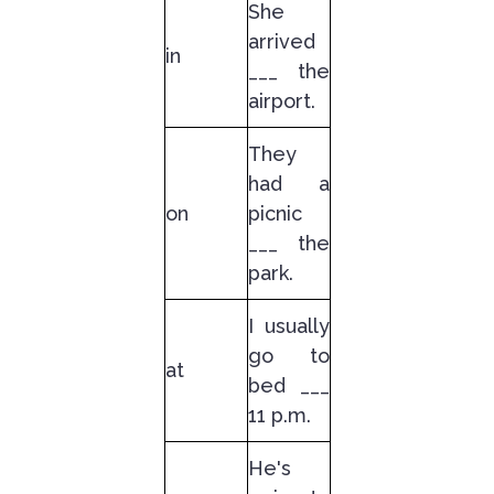
She
arrived
in
___ the
airport.
They
had a
on
picnic
___ the
park.
I usually
go to
at
bed ___
11 p.m.
He's