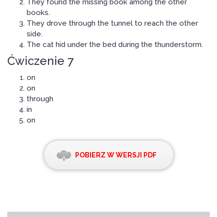
They found the missing book among the other
books.
They drove through the tunnel to reach the other
side.
The cat hid under the bed during the thunderstorm.
Ćwiczenie 7
on
on
through
in
on
POBIERZ W WERSJI PDF