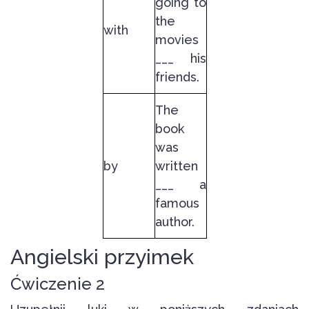
going to
the
with
movies
___ his
friends.
The
book
was
by
written
___ a
famous
author.
Angielski przyimek
Ćwiczenie 2