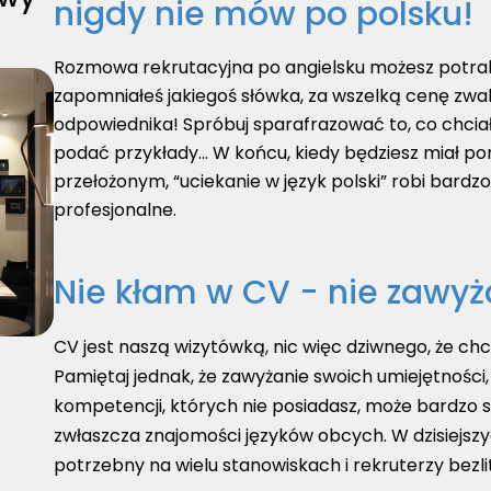
nigdy nie mów po polsku!
Rozmowa rekrutacyjna po angielsku możesz potrak
zapomniałeś jakiegoś słówka, za wszelką cenę zwal
odpowiednika! Spróbuj sparafrazować to, co chciał
podać przykłady… W końcu, kiedy będziesz miał por
przełożonym, “uciekanie w język polski” robi bardzo
profesjonalne.
Nie kłam w CV - nie zawyż
CV jest naszą wizytówką, nic więc dziwnego, że chc
Pamiętaj jednak, że zawyżanie swoich umiejętności,
kompetencji, których nie posiadasz, może bardzo s
zwłaszcza znajomości języków obcych. W dzisiejsz
potrzebny na wielu stanowiskach i rekruterzy bezl