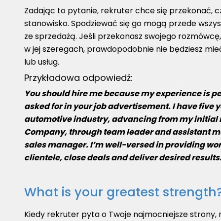
Zadając to pytanie, rekruter chce się przekonać, 
stanowisko. Spodziewać się go mogą przede wszys
ze sprzedażą. Jeśli przekonasz swojego rozmówcę, ż
w jej szeregach, prawdopodobnie nie będziesz mie
lub usług.
Przykładowa odpowiedź:
You should hire me because my experience is pe
asked for in your job advertisement. I have five 
automotive industry, advancing from my initial 
Company, through team leader and assistant man
sales manager. I’m well-versed in providing wor
clientele, close deals and deliver desired result
What is your greatest strength
Kiedy rekruter pyta o Twoje najmocniejsze strony, 