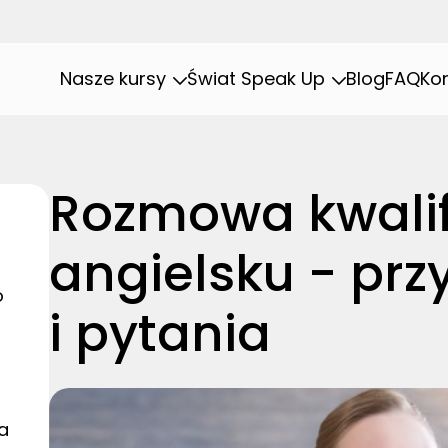
Nasze kursy
Świat Speak Up
Blog
FAQ
Ko
Rozmowa kwalif
angielsku - prz
o
i pytania
a