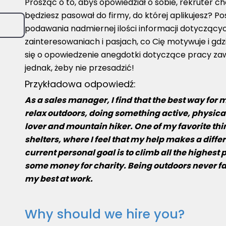
Prosząc o to, abyś opowiedział o sobie, rekruter ch
będziesz pasował do firmy, do której aplikujesz? P
podawania nadmiernej ilości informacji dotyczący
zainteresowaniach i pasjach, co Cię motywuje i gd
się o opowiedzenie anegdotki dotyczące pracy zaw
jednak, żeby nie przesadzić!
Przykładowa odpowiedź:
As a sales manager, I find that the best way for 
relax outdoors, doing something active, physical
lover and mountain hiker. One of my favorite thin
shelters, where I feel that my help makes a diff
current personal goal is to climb all the highest 
some money for charity. Being outdoors never fail
my best at work.
Why should we hire you?