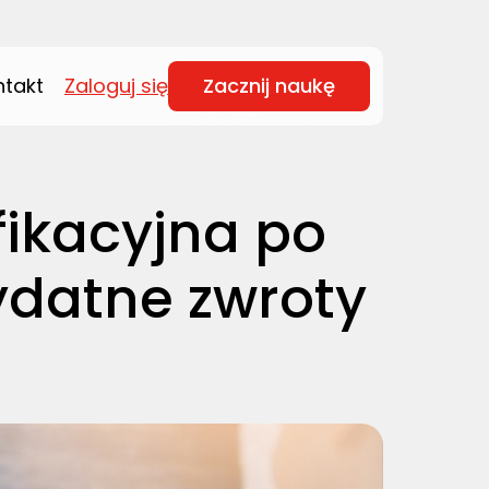
ntakt
Zaloguj się
Zacznij naukę
ikacyjna po
ydatne zwroty