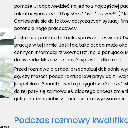
pomoże Ci odpowiedzieć na jedno z najczęściej 
rekrutacyjnej, czyli: “
Why should we hire you?
”. (D
Odniesienie się do faktów dotyczących sytuacji fi
potencjalnego pracodawcy.
Jeśli masz profil na LinkedIn, sprawdź, czy wśród T
pracuje w tej firmie. Jeśli tak, taka osoba może 
cennych informacji “z wewnątrz”, np. o panującej 
dress code. Możesz poprosić wprost o kilka rad!
Przed rozmową o pracę, przeanalizuj dokładnie w
się, czy możesz podać rekruterowi przykład z Twoje
je spełniasz. Ponadto, warto przygotować i przeć
do tej pory się zajmowałeś, dlaczego chcesz zmieni
i jak poradziłeś sobie z trudnościami i wyzwaniami.
Podczas rozmowy kwalifika
owy