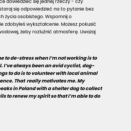
ce dowiedzieć się jednej rzeczy - czy
ostaraj się odpowiedzieć na to pytanie bez
ch życia osobistego. Wspomnij o
zie zdobyłeś wykształcenie. Możesz pokusić
odowej, żeby rozluźnić atmosferę. Uważaj
me to de-stress when I’m not working is to
. I’ve always been an avid cyclist, dog-
gs to do is to volunteer with local animal
erence. That really motivates me. My
peaks in Poland with a shelter dog to collect
s to renew my spirit so that I’m able to do