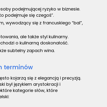
soby podejmującej ryzyko w biznesie.
o podejmuje się czegoś”.
m, wywodzący się z francuskiego “bal”,
owania, ale także styl kulinarny.
 chodzi o kulinarną doskonałość.
akże subtelny zapach wina.
ch terminów
to kojarzą się z elegancją i precyzją.
i był językiem arystokracji i
które kategorie słów, które
lski: