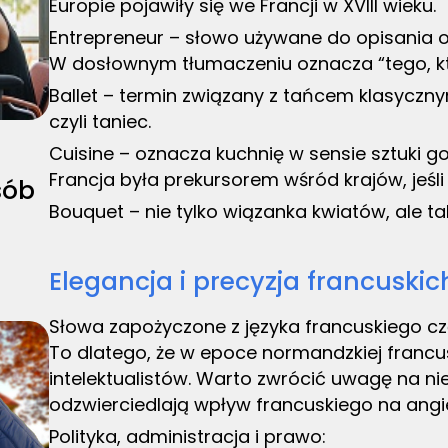
Europie pojawiły się we Francji w XVIII wieku.
Entrepreneur – słowo używane do opisania o
W dosłownym tłumaczeniu oznacza “tego, kt
Ballet – termin związany z tańcem klasyczny
czyli taniec.
Cuisine – oznacza kuchnię w sensie sztuki got
Francja była prekursorem wśród krajów, jeśli
sób
Bouquet – nie tylko wiązanka kwiatów, ale t
Elegancja i precyzja francuski
Słowa zapożyczone z języka francuskiego częs
To dlatego, że w epoce normandzkiej francusk
intelektualistów. Warto zwrócić uwagę na nie
odzwierciedlają wpływ francuskiego na angie
Polityka, administracja i prawo: