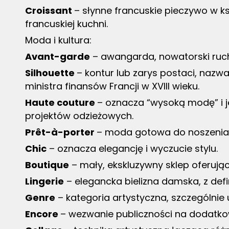
Croissant
– słynne francuskie pieczywo w ks
francuskiej kuchni.
Moda i kultura:
Avant-garde
– awangarda, nowatorski ruch
Silhouette
– kontur lub zarys postaci, nazwa
ministra finansów Francji w XVIII wieku.
Haute couture
– oznacza “wysoką modę” i 
projektów odzieżowych.
Prêt-à-porter
– moda gotowa do noszenia,
Chic
– oznacza elegancję i wyczucie stylu.
Boutique
– mały, ekskluzywny sklep oferują
Lingerie
– elegancka bielizna damska, z defin
Genre
– kategoria artystyczna, szczególnie u
Encore
– wezwanie publiczności na dodatko