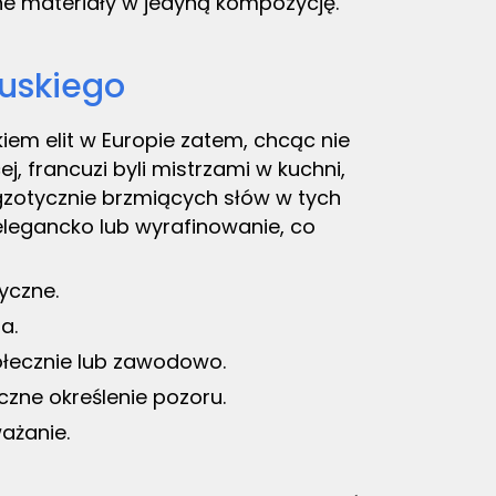
ne materiały w jedyną kompozycję.
cuskiego
kiem elit w Europie zatem, chcąc nie
, francuzi byli mistrzami w kuchni,
egzotycznie brzmiących słów w tych
elegancko lub wyrafinowanie, co
yczne.
a.
połecznie lub zawodowo.
zne określenie pozoru.
ażanie.