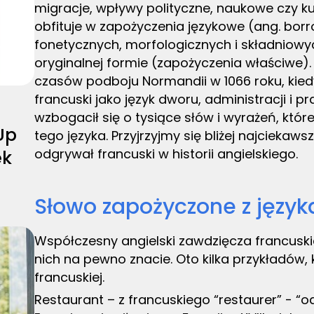
migracje, wpływy polityczne, naukowe czy kul
obfituje w zapożyczenia językowe (ang. bor
fonetycznych, morfologicznych i składniowy
oryginalnej formie (zapożyczenia właściwe).
czasów podboju Normandii w 1066 roku, kie
francuski jako język dworu, administracji i p
wzbogacił się o tysiące słów i wyrażeń, któr
Up
tego języka. Przyjrzyjmy się bliżej najciekaws
odgrywał francuski w historii angielskiego.
ek
Słowo zapożyczone z język
Współczesny angielski zawdzięcza francuski
nich na pewno znacie. Oto kilka przykładów, 
francuskiej.
Restaurant – z francuskiego “restaurer” - “o