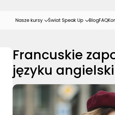
Nasze kursy
Świat Speak Up
Blog
FAQ
Ko
Francuskie zap
języku angielsk