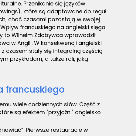
turalne. Przenikanie się języków
rowings), które są adaptowane do reguł
ch, choć czasami pozostają w swojej
 Wpływ francuskiego na angielski sięga
dy to Wilhelm Zdobywca wprowadził
rawa w Anglii. W konsekwencji angielski
e z czasem stały się integralną częścią
zym przykładom, a także roli, jaką
a francuskiego
emu wiele codziennych słów. Część z
które są efektem "przyjaźni" angielsko
dnawiać”. Pierwsze restauracje w