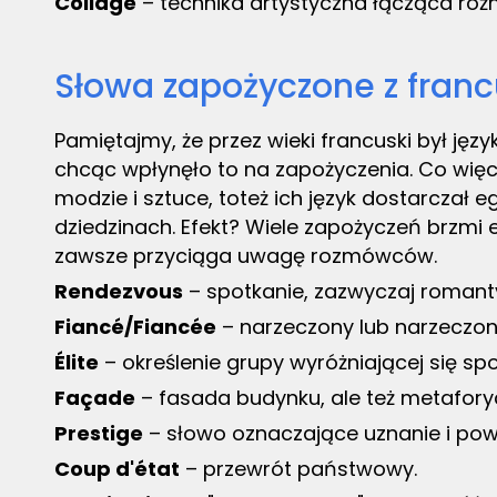
Collage
– technika artystyczna łącząca róż
Słowa zapożyczone z fran
Pamiętajmy, że przez wieki francuski był języ
chcąc wpłynęło to na zapożyczenia. Co więcej
modzie i sztuce, toteż ich język dostarczał 
dziedzinach. Efekt? Wiele zapożyczeń brzmi 
zawsze przyciąga uwagę rozmówców.
Rendezvous
– spotkanie, zazwyczaj romant
Fiancé/Fiancée
– narzeczony lub narzeczon
Élite
– określenie grupy wyróżniającej się s
Façade
– fasada budynku, ale też metaforyc
Prestige
– słowo oznaczające uznanie i pow
Coup d'état
– przewrót państwowy.