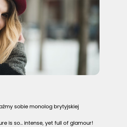
braźmy sobie monolog brytyjskiej
re is so… intense, yet full of glamour!