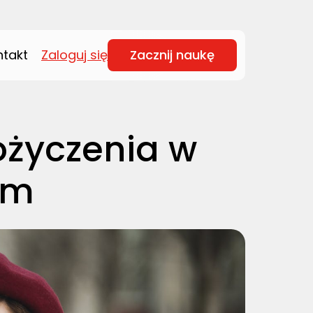
ntakt
Zaloguj się
Zacznij naukę
ożyczenia w
im