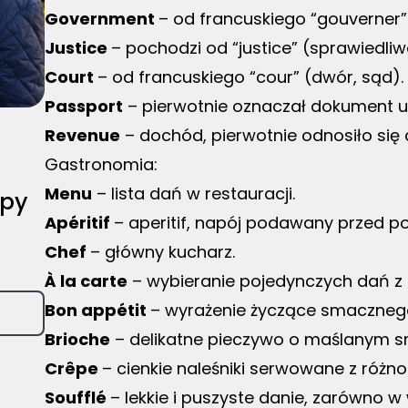
Government
– od francuskiego “gouverner” 
Justice
– pochodzi od “justice” (sprawiedliw
Court
– od francuskiego “cour” (dwór, sąd).
Passport
– pierwotnie oznaczał dokument u
Revenue
– dochód, pierwotnie odnosiło się 
Gastronomia:
Menu
– lista dań w restauracji.
ppy
Apéritif
– aperitif, napój podawany przed po
Chef
– główny kucharz.
À la carte
– wybieranie pojedynczych dań z
Bon appétit
– wyrażenie życzące smaczneg
Brioche
– delikatne pieczywo o maślanym s
Crêpe
– cienkie naleśniki serwowane z róż
Soufflé
– lekkie i puszyste danie, zarówno w w