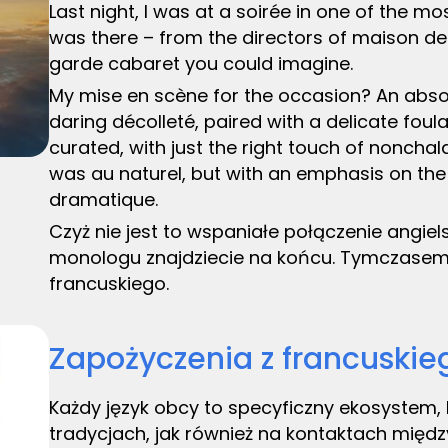
Last night, I was at a soirée in one of the m
was there – from the directors of maison d
garde cabaret you could imagine.
My mise en scène for the occasion? An absol
daring décolleté, paired with a delicate foul
curated, with just the right touch of noncha
was au naturel, but with an emphasis on the 
dramatique.
Czyż nie jest to wspaniałe połączenie angie
monologu znajdziecie na końcu. Tymczasem, 
francuskiego.
Zapożyczenia z francuskie
Każdy język obcy to specyficzny ekosystem, któ
tradycjach, jak również na kontaktach międz