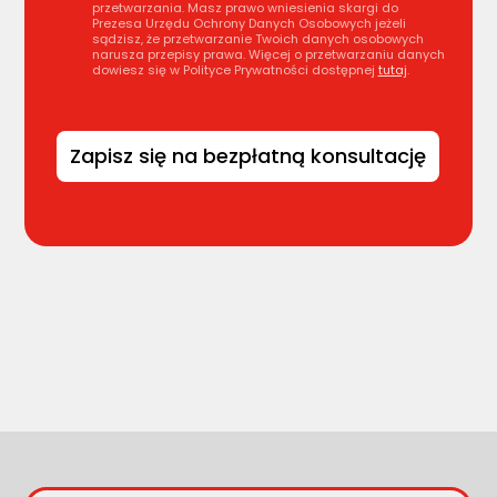
przetwarzania. Masz prawo wniesienia skargi do
Prezesa Urzędu Ochrony Danych Osobowych jeżeli
sądzisz, że przetwarzanie Twoich danych osobowych
narusza przepisy prawa. Więcej o przetwarzaniu danych
dowiesz się w Polityce Prywatności dostępnej
tutaj
.