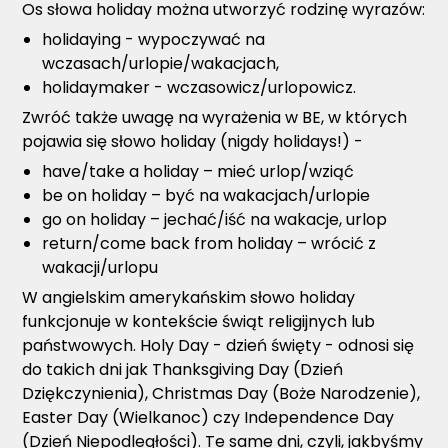
Os słowa holiday można utworzyć rodzinę wyrazów:
holidaying - wypoczywać na
wczasach/urlopie/wakacjach,
holidaymaker - wczasowicz/urlopowicz.
Zwróć także uwagę na wyrażenia w BE, w których
pojawia się słowo holiday (nigdy holidays!) -
have/take a holiday – mieć urlop/wziąć
be on holiday – być na wakacjach/urlopie
go on holiday – jechać/iść na wakacje, urlop
return/come back from holiday – wrócić z
wakacji/urlopu
W angielskim amerykańskim słowo holiday
funkcjonuje w kontekście świąt religijnych lub
państwowych. Holy Day - dzień święty - odnosi się
do takich dni jak Thanksgiving Day (Dzień
Dziękczynienia), Christmas Day (Boże Narodzenie),
Easter Day (Wielkanoc) czy Independence Day
(Dzień Niepodległości). Te same dni, czyli, jakbyśmy