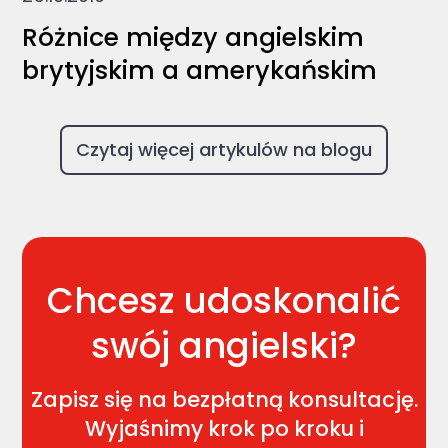
Różnice między angielskim
brytyjskim a amerykańskim
Czytaj więcej artykulów na blogu
Chcesz udoskonalić
swój angielski?
Zapisz się na bezpłatną konsultację.
Wyjaśnimy krok po kroku i