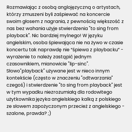
Rozmawiając z osobą anglojęzyczną o artystach,
którzy zmuszeni byli zaśpiewać na koncercie
swoim głosem z nagrania, z pewnością większość z
nas bez wahania użyje stwierdzenia "to sing from
playback". Nic bardziej mylnego! W języku
angielskim, osoba śpiewająca nie na żywo w czasie
koncertu tak naprawdę nie “śpiewa z playbacku” -
wyrażenie to należy zastąpić jednym
czasownikiem, mianowicie "lip-sinc".
Słowo"playback" używane jest w nieco innym
kontekście (często w znaczeniu "odtwarzania"
czegoś) i stwierdzenie "to sing from playback" jest
w tym wypadku niezrozumiałą dla rodowitego
użytkownika języka angielskiego kalką z polskiego
ze słowem zapożyczonym przecież z angielskiego -
szalone, prawda? ;)