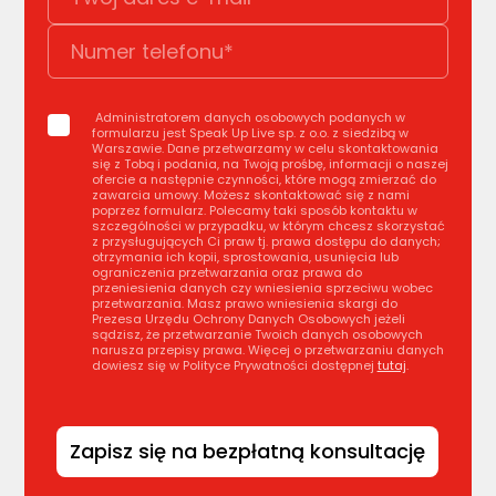
Administratorem danych osobowych podanych w
formularzu jest Speak Up Live sp. z o.o. z siedzibą w
Warszawie. Dane przetwarzamy w celu skontaktowania
się z Tobą i podania, na Twoją prośbę, informacji o naszej
ofercie a następnie czynności, które mogą zmierzać do
zawarcia umowy. Możesz skontaktować się z nami
poprzez formularz. Polecamy taki sposób kontaktu w
szczególności w przypadku, w którym chcesz skorzystać
z przysługujących Ci praw tj. prawa dostępu do danych;
otrzymania ich kopii, sprostowania, usunięcia lub
ograniczenia przetwarzania oraz prawa do
przeniesienia danych czy wniesienia sprzeciwu wobec
przetwarzania. Masz prawo wniesienia skargi do
Prezesa Urzędu Ochrony Danych Osobowych jeżeli
sądzisz, że przetwarzanie Twoich danych osobowych
narusza przepisy prawa. Więcej o przetwarzaniu danych
dowiesz się w Polityce Prywatności dostępnej
tutaj
.