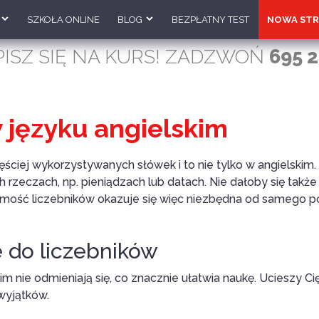
SZKOŁA ONLINE
BLOG
BEZPŁATNY TEST
NOWA STR
PISZ SIĘ NA KURS! ZADZWOŃ
695 2
w języku angielskim
ęściej wykorzystywanych słówek i to nie tylko w angielskim.
eczach, np. pieniądzach lub datach. Nie dałoby się także o
ajomość liczebników okazuje się więc niezbędna od samego p
do liczebników
im nie odmieniają się, co znacznie ułatwia naukę. Ucieszy Ci
 wyjątków.