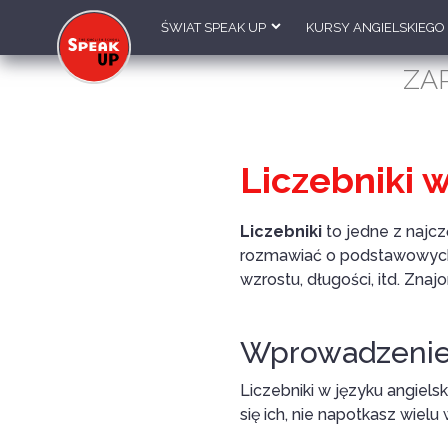
ŚWIAT SPEAK UP
KURSY ANGIELSKIEGO
ZA
Liczebniki 
Liczebniki
to jedne z najcz
rozmawiać o podstawowych rz
wzrostu, długości, itd. Zn
Wprowadzenie 
Liczebniki w języku angielsk
się ich, nie napotkasz wielu