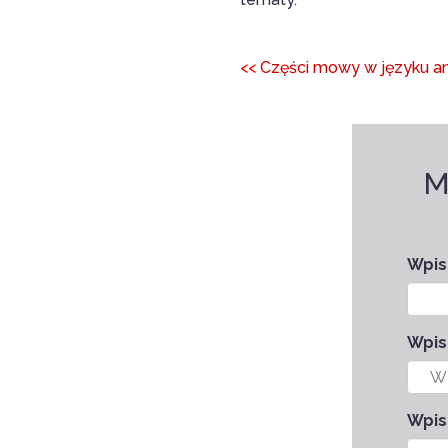
<<
Części mowy w języku an
M
Wpisz
Wpis
Wpis