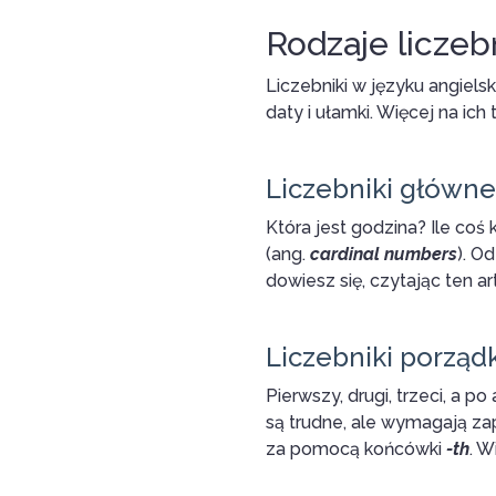
Rodzaje licze
Liczebniki w języku angiel
daty i ułamki. Więcej na ic
Liczebniki główne
Która jest godzina? Ile coś
(ang.
cardinal numbers
). O
dowiesz się, czytając ten ar
Liczebniki porzą
Pierwszy, drugi, trzeci, a po
są trudne, ale wymagają za
za pomocą końcówki
-th
. W