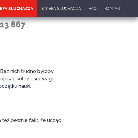
EFA SŁUCHACZA
STREFA SŁUCHACZA
FAQ
KONTAKT
13 867
 Bez nich trudno byłoby
pisać kolejności, wagi,
oczątku nauki.
ę też pewnie fakt, że ucząc