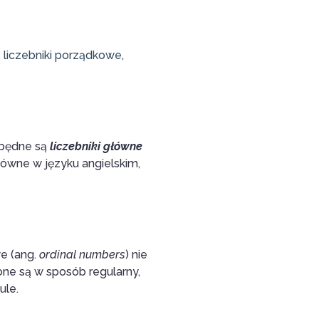
,
liczebniki porządkowe
,
ezbędne są
liczebniki główne
główne w języku angielskim,
we (ang.
ordinal numbers
) nie
one są w sposób regularny,
ule.