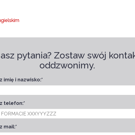
gielskim
asz pytania? Zostaw swój kontak
oddzwonimy.
 imię i nazwisko:
*
z telefon:
*
z mail:
*