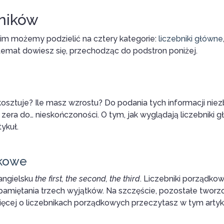
bników
skim możemy podzielić na cztery kategorie:
liczebniki główne
h temat dowiesz się, przechodząc do podstron poniżej.
 kosztuje? Ile masz wzrostu? Do podania tych informacji ni
d zera do… nieskończoności. O tym, jak wyglądają liczebniki 
tykuł.
dkowe
 angielsku
the first, the second, the third
. Liczebniki porządko
pamiętania trzech wyjątków. Na szczęście, pozostałe tworz
ięcej o liczebnikach porządkowych przeczytasz w tym artyk