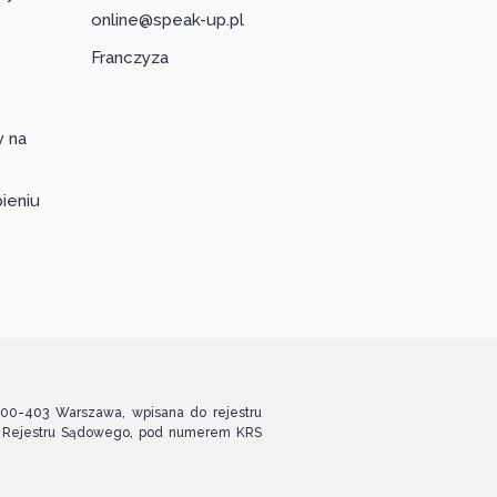
online@speak-up.pl
Franczyza
y na
ieniu
, 00-403 Warszawa, wpisana do rejestru
o Rejestru Sądowego, pod numerem KRS