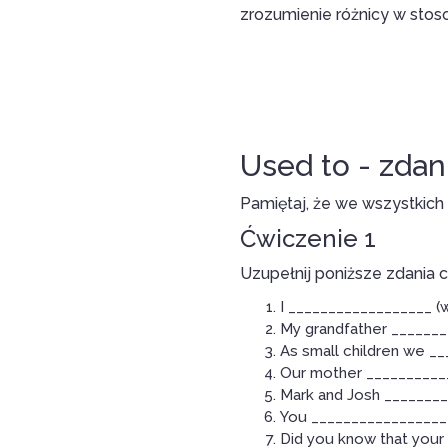
zrozumienie różnicy w sto
Used to - zdan
Pamiętaj, że we wszystkich
Ćwiczenie 1
Uzupełnij poniższe zdania 
I __________________ (w
My grandfather ________
As small children we __
Our mother ___________
Mark and Josh _________
You __________________ 
Did you know that your 