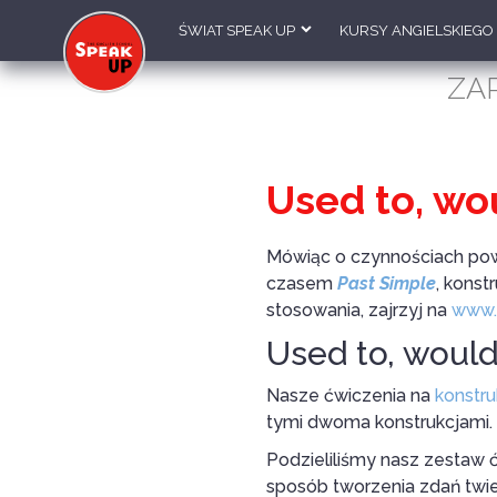
ŚWIAT SPEAK UP
KURSY ANGIELSKIEGO
ZA
Used to, wo
Mówiąc o czynnościach pow
czasem
Past Simple
, konst
stosowania, zajrzyj na
www.
Used to, would
Nasze ćwiczenia na
konstr
tymi dwoma konstrukcjami. Ś
Podzieliliśmy nasz zestaw ć
sposób tworzenia zdań twie