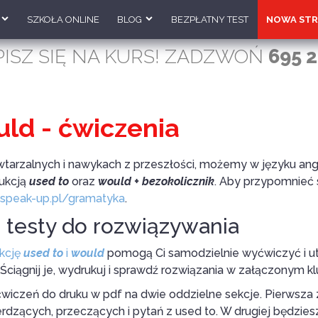
SZKOŁA ONLINE
BLOG
BEZPŁATNY TEST
NOWA STR
PISZ SIĘ NA KURS! ZADZWOŃ
695 2
uld - ćwiczenia
tarzalnych i nawykach z przeszłości, możemy w języku an
rukcją
used to
oraz
would + bezokolicznik
. Aby przypomnieć 
speak-up.pl/gramatyka
.
 testy do rozwiązywania
ukcję
used to
i
would
pomogą Ci samodzielnie wyćwiczyć i ut
ciągnij je, wydrukuj i sprawdź rozwiązania w załączonym kl
wiczeń do druku w pdf na dwie oddzielne sekcje. Pierwsza z 
rdzących, przeczących i pytań z used to. W drugiej będzie