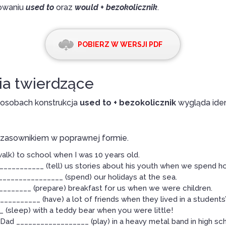
sowaniu
used to
oraz
would + bezokolicznik
.
POBIERZ W WERSJI PDF
ia twierdzące
 osobach konstrukcja
used to + bezokolicznik
wygląda iden
czasownikiem w poprawnej formie.
alk) to school when I was 10 years old.
__________ (tell) us stories about his youth when we spend hol
________________ (spend) our holidays at the sea.
_______ (prepare) breakfast for us when we were children.
_________ (have) a lot of friends when they lived in a students
(sleep) with a teddy bear when you were little!
Dad __________________ (play) in a heavy metal band in high s