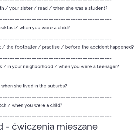
 / your sister / read / when she was a student?
______________________________________________
reakfast/ when you were a child?
______________________________________________
/ the footballer / practise / before the accident happened?
______________________________________________
s / in your neighborhood / when you were a teenager?
______________________________________________
 when she lived in the suburbs?
______________________________________________
ch / when you were a child?
______________________________________________
d - ćwiczenia mieszane