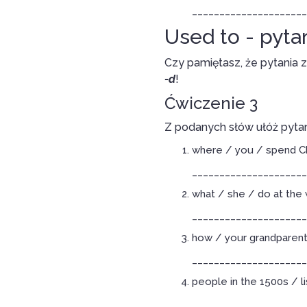
_____________________
Used to - pyta
Czy pamiętasz, że pytania
-d
!
Ćwiczenie 3
Z podanych słów ułóż pyta
where / you / spend C
_____________________
what / she / do at the
_____________________
how / your grandparent
_____________________
people in the 1500s / l
_____________________