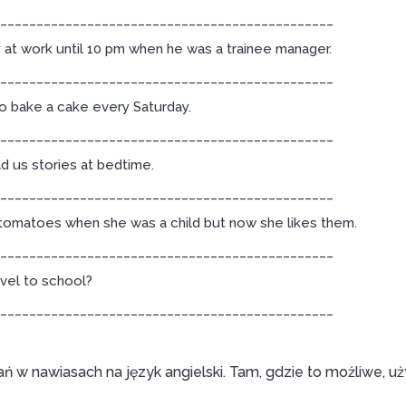
______________________________________________
ay at work until 10 pm when he was a trainee manager.
______________________________________________
 bake a cake every Saturday.
______________________________________________
d us stories at bedtime.
______________________________________________
 tomatoes when she was a child but now she likes them.
______________________________________________
vel to school?
______________________________________________
 w nawiasach na język angielski. Tam, gdzie to możliwe, uż