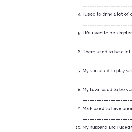
_____________________
I used to drink a lot of
_____________________
Life used to be simpler
_____________________
There used to be a lot 
_____________________
My son used to play wi
_____________________
My town used to be ver
_____________________
Mark used to have brea
_____________________
My husband and I used t