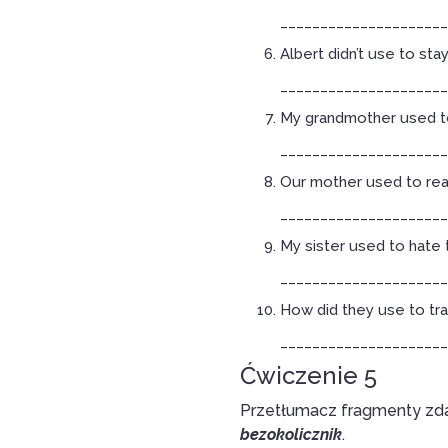
_____________________
Albert didn’t use to st
_____________________
My grandmother used to
_____________________
Our mother used to rea
_____________________
My sister used to hate
_____________________
How did they use to tra
_____________________
Ćwiczenie 5
Przetłumacz fragmenty zdań
bezokolicznik
.