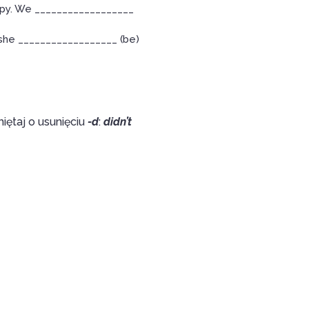
ppy. We __________________
 she __________________ (be)
miętaj o usunięciu
-d
:
didn’t