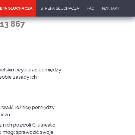
EFA SŁUCHACZA
STREFA SŁUCHACZA
FAQ
KONTAKT
13 867
gielskim wybierać pomiędzy
sobie zasady ich
rwalić różnicę pomiędzy
uczu.
nich pozwoli Ci utrwalić
sz mógł sprawdzić swoje