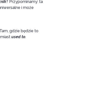
znik
? Przypominamy: ta
uniwersalne i może
 Tam, gdzie będzie to
miast
used to
.