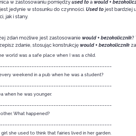
óżnica w zastosowaniu pomiędzy
used to
a
would + bezokolic
jest jedynie w stosunku do czynności.
Used to
jest bardziej 
 jak i stany.
żej zdań możliwe jest zastosowanie
would + bezokolicznik
?
episz zdanie, stosując konstrukcję
would + bezokolicznik
za
he world was a safe place when I was a child.
______________________________________________
every weekend in a pub when he was a student?
______________________________________________
 tea when he was younger.
______________________________________________
 other. What happened?
______________________________________________
irl she used to think that fairies lived in her garden.