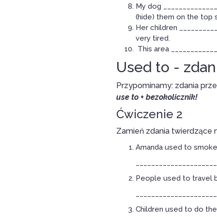
My dog _______________
(hide) them on the top
Her children __________
very tired.
This area _____________
Used to - zdan
Przypominamy: zdania prze
use to + bezokolicznik!
Ćwiczenie 2
Zamień zdania twierdzące 
Amanda used to smoke 
_____________________
People used to travel b
_____________________
Children used to do th