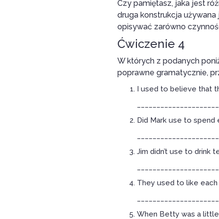
Czy pamiętasz, jaka jest r
druga konstrukcja używana 
opisywać zarówno czynności,
Ćwiczenie 4
W których z podanych poni
poprawne gramatycznie, prz
I used to believe that t
_____________________
Did Mark use to spend 
_____________________
Jim didn’t use to drink
_____________________
They used to like each
_____________________
When Betty was a little g