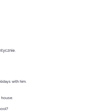
tycznie.
idays with him.
’ house.
chool?