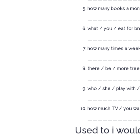
how many books a month
_____________________
what / you / eat for b
_____________________
how many times a week 
_____________________
there / be / more tree
_____________________
who / she / play with /
_____________________
how much TV / you wat
_____________________
Used to i woul