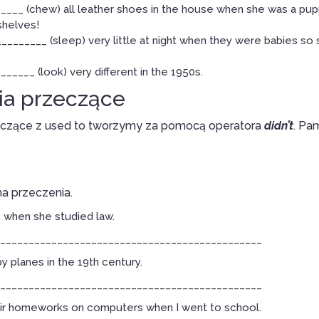
___ (chew) all leather shoes in the house when she was a pu
 shelves!
________ (sleep) very little at night when they were babies so
_____ (look) very different in the 1950s.
ia przeczące
czące z used to tworzymy za pomocą operatora
didn’t
. Pa
na przeczenia.
when she studied law.
______________________________________________
y planes in the 19th century.
______________________________________________
eir homeworks on computers when I went to school.