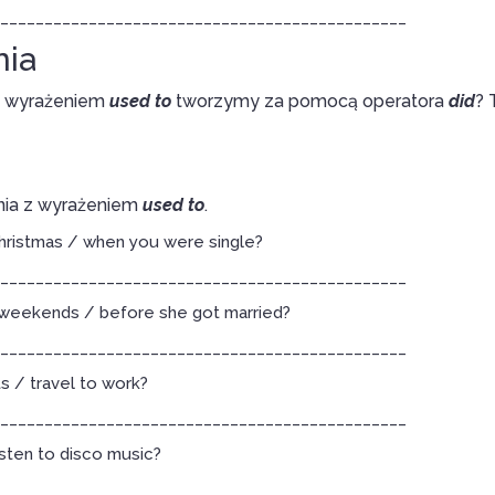
______________________________________________
nia
 z wyrażeniem
used to
tworzymy za pomocą operatora
did
? 
nia z wyrażeniem
used to
.
hristmas / when you were single?
______________________________________________
 weekends / before she got married?
______________________________________________
s / travel to work?
______________________________________________
isten to disco music?
______________________________________________