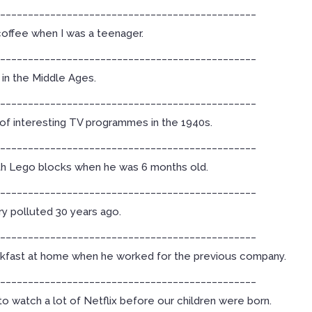
______________________________________________
 coffee when I was a teenager.
______________________________________________
 in the Middle Ages.
______________________________________________
of interesting TV programmes in the 1940s.
______________________________________________
th Lego blocks when he was 6 months old.
______________________________________________
y polluted 30 years ago.
______________________________________________
kfast at home when he worked for the previous company.
______________________________________________
o watch a lot of Netflix before our children were born.