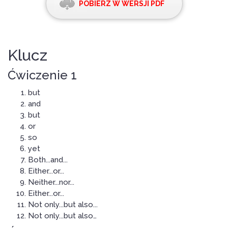
POBIERZ W WERSJI PDF
Klucz
Ćwiczenie 1
but
and
but
or
so
yet
Both...and...
Either...or...
Neither...nor...
Either...or...
Not only...but also...
Not only...but also…