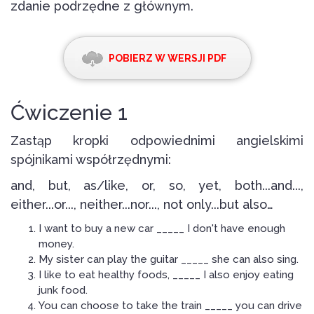
zdanie podrzędne z głównym.
POBIERZ W WERSJI PDF
Ćwiczenie 1
Zastąp kropki odpowiednimi angielskimi
spójnikami współrzędnymi:
and, but, as/like, or, so, yet, both...and...,
either...or..., neither...nor..., not only...but also…
I want to buy a new car _____ I don't have enough
money.
My sister can play the guitar _____ she can also sing.
I like to eat healthy foods, _____ I also enjoy eating
junk food.
You can choose to take the train _____ you can drive