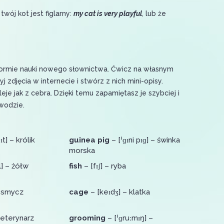
ój kot jest figlarny:
my cat is very playful
, lub że
formie nauki nowego słownictwa. Ćwicz na własnym
yj zdjęcia w internecie i stwórz z nich mini-opisy.
leje jak z cebra. Dzięki temu zapamiętasz je szybciej i
wodzie.
t] – królik
guinea pig
– [ˈɡɪni pɪɡ] – świnka
morska
tl] – żółw
fish
– [fɪʃ] – ryba
 – smycz
cage
– [keɪdʒ] – klatka
weterynarz
grooming
– [ˈɡruːmɪŋ] –