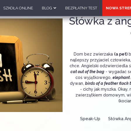
SZKOŁA ONLINE
BLOG
BEZPŁATNY TEST
NOWA STRE
Słówka z ang
Dom bez zwierzaka
(a pet)
b
najlepszy przyjaciel człowieka
chce. Angielski odzwierciedla
cat out of the bag
- wygadać s
coś wyjątkowego,
elephant 
dywan,
birds of a feather flock
- cichy jak myszka. Okay
zwierzątkiem domowym, wi
(kocia
Speak-Up
Słówka Ang