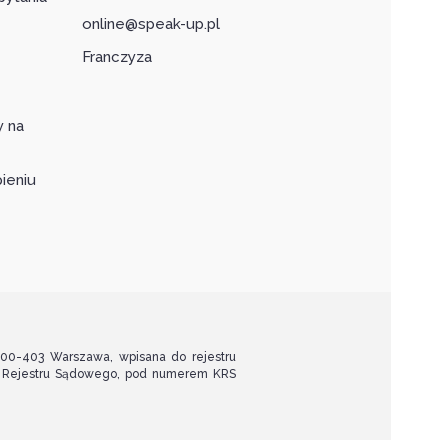
online@speak-up.pl
Franczyza
y na
ieniu
, 00-403 Warszawa, wpisana do rejestru
o Rejestru Sądowego, pod numerem KRS