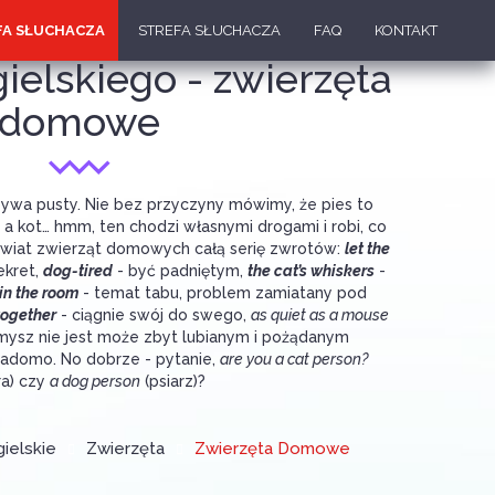
FA SŁUCHACZA
STREFA SŁUCHACZA
FAQ
KONTAKT
ielskiego - zwierzęta
domowe
ywa pusty. Nie bez przyczyny mówimy, że pies to
, a kot… hmm, ten chodzi własnymi drogami i robi, co
 świat zwierząt domowych całą serię zwrotów:
let the
ekret,
dog-tired
- być padniętym,
the cat’s whiskers
-
in the room
- temat tabu, problem zamiatany pod
 together
- ciągnie swój do swego,
as quiet as a mouse
, mysz nie jest może zbyt lubianym i pożądanym
adomo. No dobrze - pytanie,
are you a cat person?
ra) czy
a dog person
(psiarz)?
ielskie
Zwierzęta
Zwierzęta Domowe