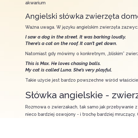
akwarium
Angielski słówka zwierzęta do
Ważna uwaga. W języku angielskim zwierzęta zazwycz
I saw a dog in the street. It was barking loudly.
There’s a cat on the roof. It can’t get down.
Natomiast gdy mówimy o konkretnym, „bliskim” zwierzak
This is Max. He loves chasing balls.
My cat is called Luna. She’s very playful.
Takie użycie jest bardzo powszechne wśród właścicieli
Słówka angielskie - zwie
Rozmowa o zwierzakach, tak samo jak przebywanie z nim
nieco bardziej oswojony - i trochę bardziej mruczący.