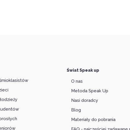
Świat Speak up
śmioklasistów
O nas
zieci
Metoda Speak Up
łodzieży
Nasi doradcy
studentów
Blog
orosłych
Materiały do pobrania
eniorów
FAQ - najczęściej zadawane 