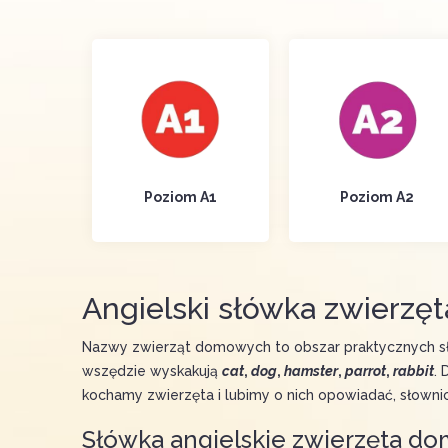
Poziom A1
Poziom A2
Angielski słówka zwierz
Nazwy zwierząt domowych to obszar praktycznych sł
wszędzie wyskakują
cat
,
dog
,
hamster
,
parrot
,
rabbit
. 
kochamy zwierzęta i lubimy o nich opowiadać, słownic
Słówka angielskie zwierzęta d