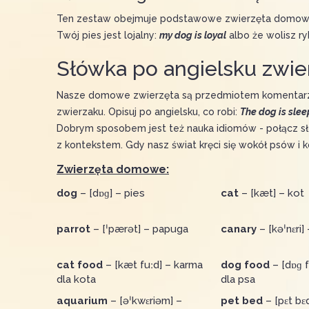
Ten zestaw obejmuje podstawowe zwierzęta domowe i 
Twój pies jest lojalny:
my dog is loyal
albo że wolisz ry
Słówka po angielsku zwie
Nasze domowe zwierzęta są przedmiotem komentarzy, 
zwierzaku. Opisuj po angielsku, co robi:
The dog is sle
Dobrym sposobem jest też nauka idiomów - połącz s
z kontekstem. Gdy nasz świat kręci się wokół psów i
Zwierzęta domowe:
dog
– [dɒɡ] – pies
cat
– [kæt] – kot
parrot
– [ˈpærət] – papuga
canary
– [kəˈnɛri]
cat food
– [kæt fuːd] – karma
dog food
– [dɒɡ f
dla kota
dla psa
aquarium
– [əˈkwɛriəm] –
pet bed
– [pɛt bɛ