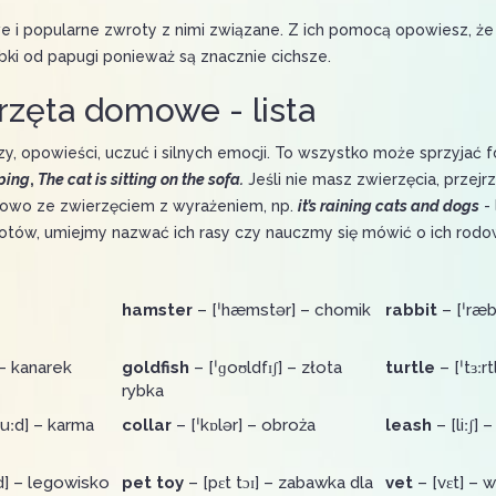
popularne zwroty z nimi związane. Z ich pomocą opowiesz, że tw
bki od papugi ponieważ są znacznie cichsze.
rzęta domowe - lista
opowieści, uczuć i silnych emocji. To wszystko może sprzyjać 
eping
,
The cat is sitting on the sofa.
Jeśli nie masz zwierzęcia, przejrz
łowo ze zwierzęciem z wyrażeniem, np.
it’s raining cats and dogs
- 
 kotów, umiejmy nazwać ich rasy czy nauczmy się mówić o ich rodo
hamster
– [ˈhæmstər] – chomik
rabbit
– [ˈræbɪ
 – kanarek
goldfish
– [ˈɡoʊldfɪʃ] – złota
turtle
– [ˈtɜːr
rybka
uːd] – karma
collar
– [ˈkɒlər] – obroża
leash
– [liːʃ]
d] – legowisko
pet toy
– [pɛt tɔɪ] – zabawka dla
vet
– [vɛt] – 