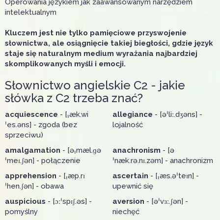
Operowania językiem jak zaawansowanym narzędziem
intelektualnym
Kluczem jest nie tylko pamięciowe przyswojenie
słownictwa, ale osiągnięcie takiej biegłości, gdzie język
staje się naturalnym medium wyrażania najbardziej
skomplikowanych myśli i emocji.
Słownictwo angielskie C2 - jakie
słówka z C2 trzeba znać?
acquiescence
- [ˌæk.wi
allegiance
- [əˈliː.dʒəns] -
ˈes.əns] - zgoda (bez
lojalność
sprzeciwu)
amalgamation
- [əˌmæl.ɡə
anachronism
- [ə
ˈmeɪ.ʃən] - połączenie
ˈnæk.rə.nɪ.zəm] - anachronizm
apprehension
- [ˌæp.rɪ
ascertain
- [ˌæs.əˈteɪn] -
ˈhen.ʃən] - obawa
upewnić się
auspicious
- [ɔːˈspɪʃ.əs] -
aversion
- [əˈvɜː.ʃən] -
pomyślny
niechęć