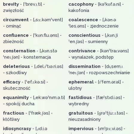
brevity
- [ˈbrev.ɪ.ti] -
cacophony
- [kəˈkɒf.ə.ni] -
zwięzłość
kakofonia
circumvent
- [ˌsɜː.kəmˈvent]
coalescence
- [ˌkəʊ.ə
- ominąć
ˈles.əns] - zjednoczenie
confluence
- [ˈkɒn.flu.əns] -
conscientious
- [ˌkɒn.ʃi
zbieżność
ˈen.ʃəs] - sumienny
consternation
- [ˌkɒn.stə
contrivance
- [kənˈtraɪ.vəns]
ˈneɪ.ʃən] - konsternacja
- wynalazek, podstęp
deleterious
- [ˌdel.ɪˈtɪə.ri.əs]
dissemination
- [dɪˌsem.ɪ
- szkodliwy
ˈneɪ.ʃən] - rozpowszechnianie
efficacy
- [ˈef.ɪ.kə.si] -
ephemeral
- [ɪˈfem.ər.əl] -
skuteczność
ulotny
equanimity
- [ˌek.wəˈnɪm.ə.ti]
fastidious
- [fæˈstɪd.i.əs] -
- spokój ducha
wybredny
fractious
- [ˈfræk.ʃəs] -
gratuitous
- [ɡrəˈtʃuː.ɪ.təs] -
kłótliwy
nieuzasadniony
idiosyncrasy
- [ˌɪd.i.ə
impervious
- [ɪmˈpɜː.vi.əs] -