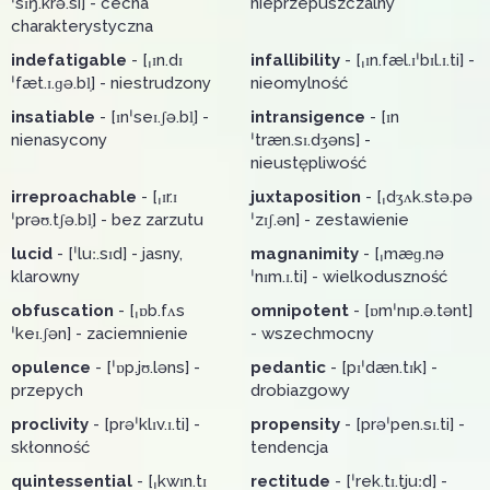
ˈsɪŋ.krə.si] - cecha
nieprzepuszczalny
charakterystyczna
indefatigable
- [ˌɪn.dɪ
infallibility
- [ˌɪn.fæl.ɪˈbɪl.ɪ.ti] -
ˈfæt.ɪ.ɡə.bl̩] - niestrudzony
nieomylność
insatiable
- [ɪnˈseɪ.ʃə.bl̩] -
intransigence
- [ɪn
nienasycony
ˈtræn.sɪ.dʒəns] -
nieustępliwość
irreproachable
- [ˌɪr.ɪ
juxtaposition
- [ˌdʒʌk.stə.pə
ˈprəʊ.tʃə.bl̩] - bez zarzutu
ˈzɪʃ.ən] - zestawienie
lucid
- [ˈluː.sɪd] - jasny,
magnanimity
- [ˌmæɡ.nə
klarowny
ˈnɪm.ɪ.ti] - wielkoduszność
obfuscation
- [ˌɒb.fʌs
omnipotent
- [ɒmˈnɪp.ə.tənt]
ˈkeɪ.ʃən] - zaciemnienie
- wszechmocny
opulence
- [ˈɒp.jʊ.ləns] -
pedantic
- [pɪˈdæn.tɪk] -
przepych
drobiazgowy
proclivity
- [prəˈklɪv.ɪ.ti] -
propensity
- [prəˈpen.sɪ.ti] -
skłonność
tendencja
quintessential
- [ˌkwɪn.tɪ
rectitude
- [ˈrek.tɪ.tjuːd] -