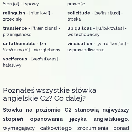
ˈsen.ʃəl] - typowy
prawość
relinquish
- [rɪˈlɪŋ.kwɪʃ] -
solicitude
- [səˈlɪs.ɪ.tjuːd] -
zrzec się
troska
transience
- [ˈtræn.zi.əns] -
ubiquitous
- [juːˈbɪk.wɪ.təs] -
przemijalność
wszechobecny
unfathomable
- [ʌn
vindication
- [ˌvɪn.dɪˈkeɪ.ʃən] -
ˈfæð.ə.mə.bl̩] - niezgłębiony
usprawiedliwienie
vociferous
- [vəʊˈsɪf.ər.əs] -
hałaśliwy
Poznałeś wszystkie słówka
angielskie C2? Co dalej?
Słówka na poziomie C2 stanowią najwyższy
stopień opanowania języka angielskiego
,
wymagający całkowitego zrozumienia ponad