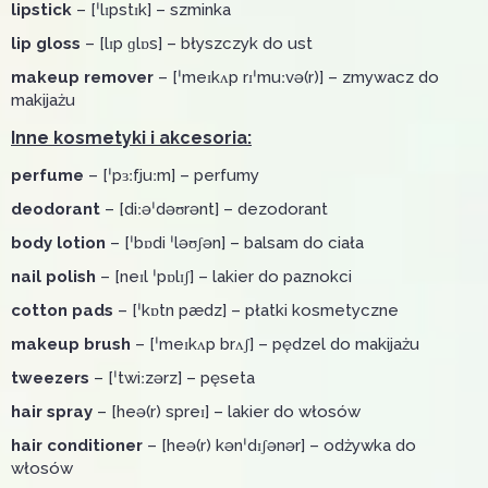
lipstick
– [ˈlɪpstɪk] – szminka
lip gloss
– [lɪp ɡlɒs] – błyszczyk do ust
makeup remover
– [ˈmeɪkʌp rɪˈmuːvə(r)] – zmywacz do
makijażu
Inne kosmetyki i akcesoria:
perfume
– [ˈpɜːfjuːm] – perfumy
deodorant
– [diːəˈdəʊrənt] – dezodorant
body lotion
– [ˈbɒdi ˈləʊʃən] – balsam do ciała
nail polish
– [neɪl ˈpɒlɪʃ] – lakier do paznokci
cotton pads
– [ˈkɒtn pædz] – płatki kosmetyczne
makeup brush
– [ˈmeɪkʌp brʌʃ] – pędzel do makijażu
tweezers
– [ˈtwiːzərz] – pęseta
hair spray
– [heə(r) spreɪ] – lakier do włosów
hair conditioner
– [heə(r) kənˈdɪʃənər] – odżywka do
włosów