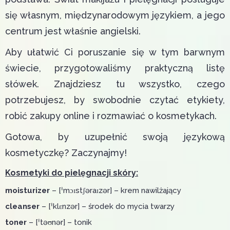
się własnym, międzynarodowym językiem, a jego
centrum jest właśnie angielski.
Aby ułatwić Ci poruszanie się w tym barwnym
świecie, przygotowaliśmy praktyczną listę
słówek. Znajdziesz tu wszystko, czego
potrzebujesz, by swobodnie czytać etykiety,
robić zakupy online i rozmawiać o kosmetykach.
Gotowa, by uzupełnić swoją językową
kosmetyczkę? Zaczynajmy!
Kosmetyki do pielęgnacji skóry:
moisturizer
– [ˈmɔɪstʃəraɪzər] – krem nawilżający
cleanser
– [ˈklɛnzər] – środek do mycia twarzy
toner
– [ˈtəʊnər] – tonik