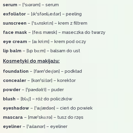
serum
– [ˈsɪərəm] – serum
exfoliator
– [ɪkˈsfəʊliˌeɪtər] – peeling
sunscreen
– [ˈsʌnskriːn] – krem z filtrem
face mask
– [feɪs mæsk] – maseczka do twarzy
eye cream
– [aɪ kriːm] – krem pod oczy
lip balm
– [lɪp bɑːm] – balsam do ust
Kosmetyki do makijażu:
foundation
– [faʊnˈdeɪʃən] – podkład
concealer
– [kənˈsiːlər] – korektor
powder
– [ˈpaʊdə(r)] – puder
blush
– [blʌʃ] – róż do policzków
eyeshadow
– [ˈaɪʃædəʊ] – cień do powiek
mascara
– [mæˈskɑːrə] – tusz do rzęs
eyeliner
– [ˈaɪlaɪnər] – eyeliner