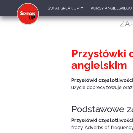
ŚWIAT SPEAK UP
KURSY ANGIELSKIEGO
ZA
Przysłówki 
angielskim 
Przysłówki częstotliwośc
użycie doprecyzowuje oraz
Podstawowe z
Przysłówki częstotliwośc
frazy. Adverbs of frequenc