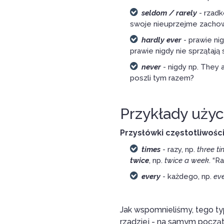
seldom / rarely
- rzadk
swoje nieuprzejme zachow
hardly ever
- prawie nig
prawie nigdy nie sprzątają 
never
- nigdy np. They 
poszli tym razem?
Przykłady użyc
Przysłówki częstotliwośc
times
- razy, np.
three t
twice
, np.
twice a week
. “R
every
- każdego, np.
ev
Jak wspomnieliśmy, tego ty
rzadziej - na samym począt