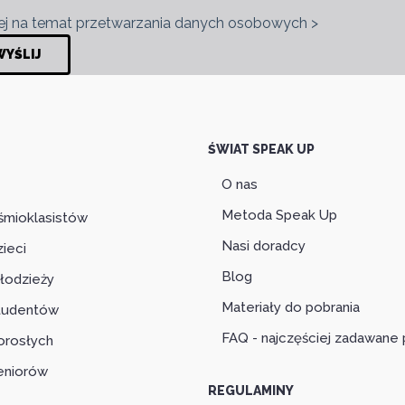
j na temat przetwarzania danych osobowych >
ŚWIAT SPEAK UP
O nas
Metoda Speak Up
śmioklasistów
Nasi doradcy
zieci
Blog
łodzieży
Materiały do pobrania
studentów
FAQ - najczęściej zadawane 
orosłych
eniorów
REGULAMINY