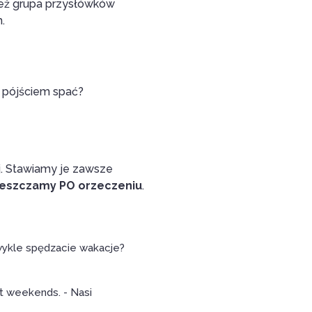
 też grupa przysłówków
.
 pójściem spać?
j. Stawiamy je zawsze
eszczamy PO orzeczeniu
.
wykle spędzacie wakacje?
t weekends. - Nasi