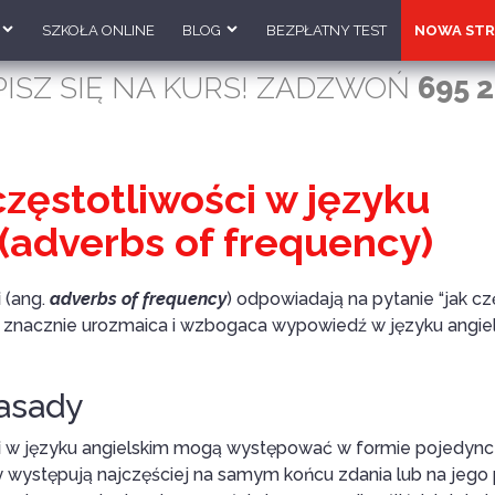
SZKOŁA ONLINE
BLOG
BEZPŁATNY TEST
NOWA STR
PISZ SIĘ NA KURS! ZADZWOŃ
695 2
częstotliwości w języku
(adverbs of frequency)
i
(ang.
adverbs of frequency
) odpowiadają na pytanie “jak cz
 znacznie urozmaica i wzbogaca wypowiedź w języku angiel
asady
i
w języku angielskim mogą występować w formie pojedyncz
y występują najczęściej na samym końcu zdania lub na jego 