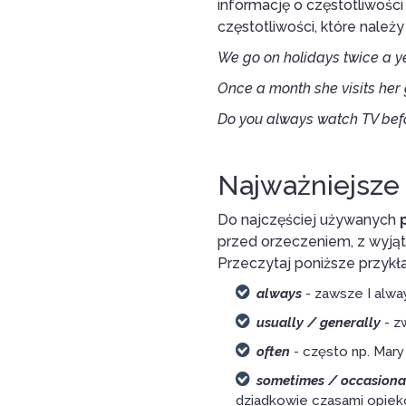
informację o częstotliwośc
częstotliwości, które należ
We go on holidays
twice a y
Once a month
she visits her
Do you
always
watch TV befo
Najważniejsze 
Do najczęściej używanych
przed orzeczeniem, z wyją
Przeczytaj poniższe przykł
always
- zawsze I alwa
usually / generally
- z
often
- często np. Mary 
sometimes / occasiona
dziadkowie czasami opiek