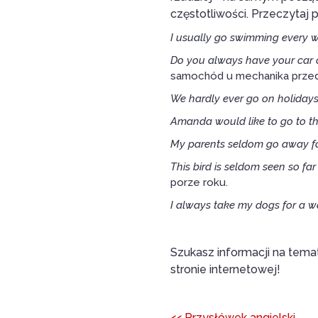
częstotliwości. Przeczytaj 
I usually go swimming every 
Do you always have your car 
samochód u mechanika przed
We hardly ever go on holidays 
Amanda would like to go to t
My parents seldom go away fo
This bird is seldom seen so far 
porze roku.
I always take my dogs for a wa
Szukasz informacji na tema
stronie internetowej!
<<
Przysłówek angielski