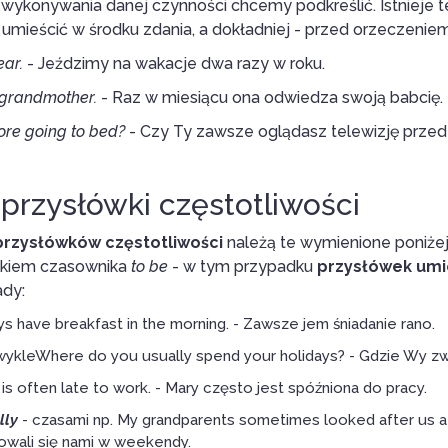
i wykonywania danej czynności chcemy podkreślić. Istnieje
y umieścić w środku zdania, a dokładniej - przed orzeczeniem
ear
.
- Jeździmy na wakacje dwa razy w roku.
 grandmother.
- Raz w miesiącu ona odwiedza swoją babcię.
re going to bed?
- Czy Ty zawsze oglądasz telewizję przed
przysłówki częstotliwości
przysłówków częstotliwości
należą te wymienione poniże
tkiem czasownika
to be
- w tym przypadku
przysłówek umi
ady:
ys have breakfast in the morning. - Zawsze jem śniadanie rano.
wykleWhere do you usually spend your holidays? - Gdzie Wy z
is often late to work. - Mary często jest spóźniona do pracy.
lly
- czasami np. My grandparents sometimes looked after us a
owali się nami w weekendy.