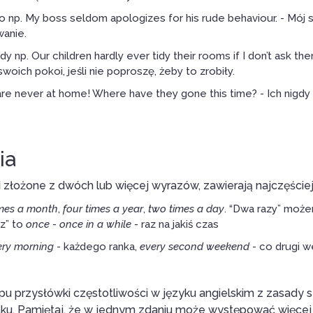
o np. My boss seldom apologizes for his rude behaviour. - Mój 
anie.
dy np. Our children hardly ever tidy their rooms if I don’t ask the
swoich pokoi, jeśli nie poproszę, żeby to zrobiły.
are never at home! Where have they gone this time? - Ich nigdy
ia
i
złożone z dwóch lub więcej wyrazów, zawierają najczęściej
imes a month
,
four times a year
,
two times a day
. “Dwa razy” moż
az” to
once
-
once in a while -
raz na jakiś czas
ery morning
- każdego ranka,
every second weekend
- co drugi 
pu przysłówki częstotliwości w języku angielskim z zasady 
ku. Pamiętaj, że w jednym zdaniu może występować więcej 