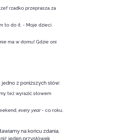
szef rzadko przeprasza za
m to do it. - Moje dzieci
 nie ma w domu! Gdzie oni
 jedno z poniższych słów:
emy też wyrazić słowem
weekend,
every year
- co roku.
stawiamy na końcu zdania,
niż jeden przysłówek