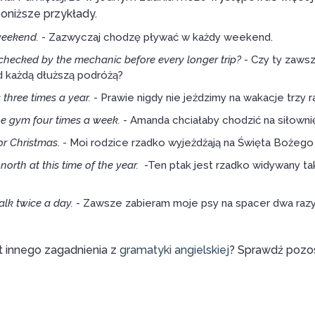
poniższe przykłady.
weekend.
- Zazwyczaj chodzę pływać w każdy weekend.
checked by the mechanic before every longer trip?
- Czy ty zaws
 każdą dłuższą podróżą?
three times a year.
- Prawie nigdy nie jeździmy na wakacje trzy r
he gym four times a week.
- Amanda chciałaby chodzić na siłowni
r Christmas
. - Moi rodzice rzadko wyjeżdżają na Święta Bożego
north at this time of the year.
-Ten ptak jest rzadko widywany tak
lk twice a day.
- Zawsze zabieram moje psy na spacer dwa razy
t innego zagadnienia z
gramatyki angielskiej
? Sprawdź pozos