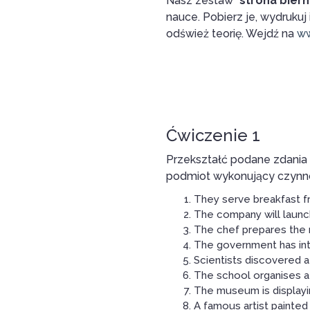
Nasz zestaw “
strona bier
nauce. Pobierz je, wydrukuj
odśwież teorię. Wejdź na
ww
Ćwiczenie 1
Przekształć podane zdania 
podmiot wykonujący czynno
They serve breakfast fr
The company will launc
The chef prepares the m
The government has int
Scientists discovered a
The school organises a 
The museum is displayin
A famous artist painted 