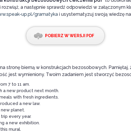
na konstrukcji bezosobowych ćwiczenia pdf
” to doskon
 i rozwiąż, a następnie sprawdź odpowiedzi w załączonym klu
w.speak-up.pl/gramatyka
i usystematyzuj swoją wiedzę na 
POBIERZ W WERSJI PDF
na stronę bierną w konstrukcjach bezosobowych. Pamiętaj,
ść jest wymieniony. Twoim zadaniem jest stworzyć bezoso
om 7 to 11 am.
h a new product next month.
eals with fresh ingredients.
roduced a new law.
 new planet.
trip every year.
g a new exhibition.
this mural.