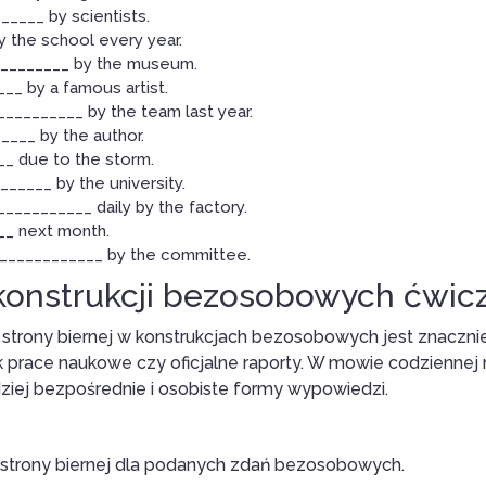
____ by scientists.
y the school every year.
_________ by the museum.
__ by a famous artist.
_________ by the team last year.
___ by the author.
___ due to the storm.
_____ by the university.
__________ daily by the factory.
__ next month.
_____________ by the committee.
 konstrukcji bezosobowych ćwic
e strony biernej w konstrukcjach bezosobowych jest znaczn
ak prace naukowe czy oficjalne raporty. W mowie codziennej rz
dziej bezpośrednie i osobiste formy wypowiedzi.
strony biernej dla podanych zdań bezosobowych.