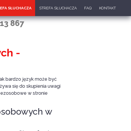
EFA SŁUCHACZA
STREFA SŁUCHACZA
FAQ
KONTAKT
13 867
ch -
 jak bardzo język może być
używa się do skupienia uwagi
 bezosobowe w stronie
zosobowych w