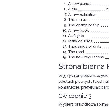
A new planet __________
A trip ______________ b
A new exhibition _____
This mural ____________
The championship _____
A new book ___________
All flights ___________
Many courses _________
Thousands of units ____
The road ____________
The new regulations _
Strona bierna
W języku angielskim, użyci
tekstach pisanych, takich j
konstrukcje, preferując bar
Ćwiczenie 3
Wybierz prawidłową formę 