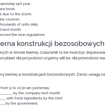
ionship last year.
 new book.
ts due to the storm.
any courses.
ousands of units daily.
ad next month.
roved the new regulations.
ierna konstrukcji bezosobowych
ych w stronie biernej, czasownik to be musi być dopasowa
zykład, dla przyszłości użyjemy will be, dla przeszłości wa
trony biernej w konstrukcjach bezosobowych. Zwróć uwagę n
from 9 to 10:30 am yesterday.
_______ by the company next month.
_ with fresh ingredients by the chef.
___ by the government.