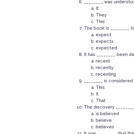
________ was understood
It
They
This
The book is ________ to
expect
expects
expected
It has ________ been de
recent
recently
recenting
________ is considered 
This
It
That
The discovery ________ 
is believed
believe
believes
It was ________ that t