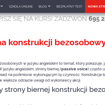
SZKOŁA ONLINE
BLOG
BEZPŁATNY TEST
NOWA STR
PISZ SIĘ NA KURS! ZADZWOŃ
695 2
na konstrukcji bezosobowy
bezosobowych w języku angielskim to temat, który pokazuje,
 języku angielskim, strony biernej (
passive voice
) często 
amiast na podmiocie wykonującym tę czynność. Konstrukcje
ze większe odcięcie uwagi od wykonawcy akcji.
 strony biernej konstrukcji be