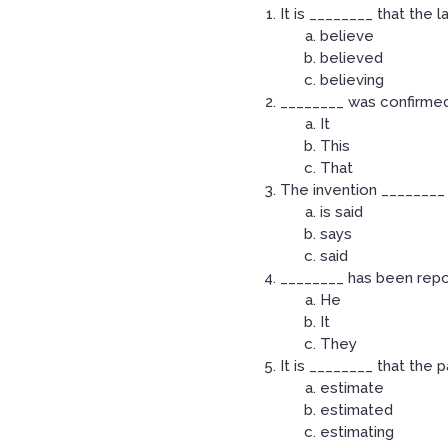
It is ________ that the
believe
believed
believing
________ was confirmed
It
This
That
The invention ________
is said
says
said
________ has been repo
He
It
They
It is ________ that the p
estimate
estimated
estimating