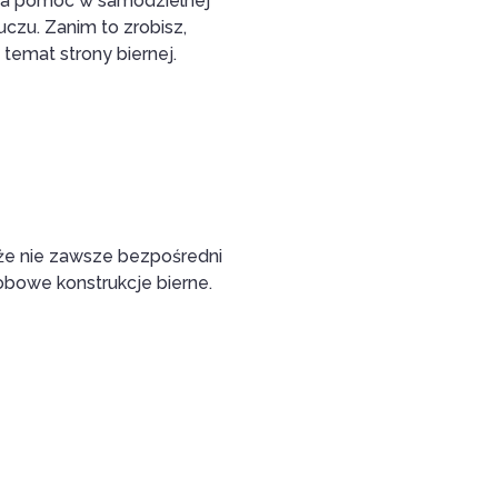
ała pomoc w samodzielnej
czu. Zanim to zrobisz,
temat strony biernej.
 że nie zawsze bezpośredni
bowe konstrukcje bierne.