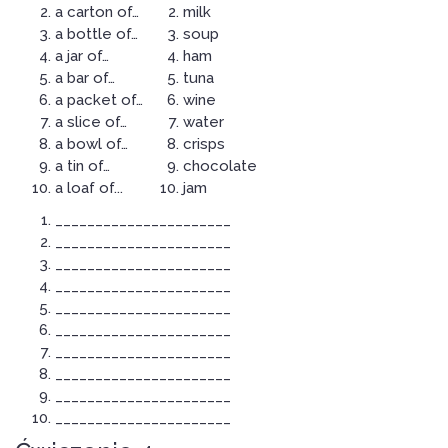
a carton of…
milk
a bottle of…
soup
a jar of…
ham
a bar of…
tuna
a packet of…
wine
a slice of…
water
a bowl of…
crisps
a tin of…
chocolate
a loaf of...
jam
______________________
______________________
______________________
______________________
______________________
______________________
______________________
______________________
______________________
______________________