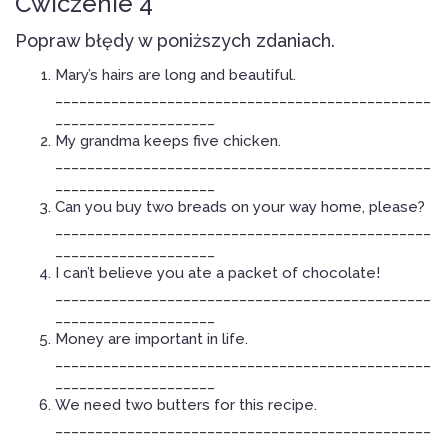
Ćwiczenie 4
Popraw błędy w poniższych zdaniach.
Mary’s hairs are long and beautiful.
_______________________________________________
____________________
My grandma keeps five chicken.
_______________________________________________
____________________
Can you buy two breads on your way home, please?
_______________________________________________
____________________
I can’t believe you ate a packet of chocolate!
_______________________________________________
____________________
Money are important in life.
_______________________________________________
____________________
We need two butters for this recipe.
_______________________________________________