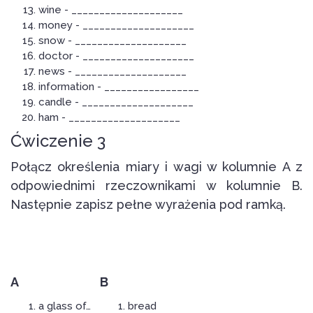
wine - ____________________
money - ____________________
snow - ____________________
doctor - ____________________
news - ____________________
information - _________________
candle - ____________________
ham - ____________________
Ćwiczenie 3
Połącz określenia miary i wagi w kolumnie A z
odpowiednimi rzeczownikami w kolumnie B.
Następnie zapisz pełne wyrażenia pod ramką.
A
B
a glass of…
bread