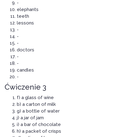
-
elephants
teeth
lessons
-
-
-
doctors
-
-
candles
-
Ćwiczenie 3
f) a glass of wine
b) a carton of milk
g) a bottle of water
j) a jar of jam
i) a bar of chocolate
h) a packet of crisps