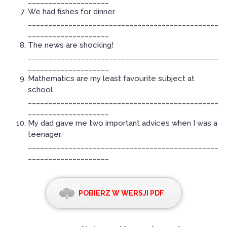
____________________
We had fishes for dinner.
_______________________________________________
____________________
The news are shocking!
_______________________________________________
____________________
Mathematics are my least favourite subject at
school.
_______________________________________________
____________________
My dad gave me two important advices when I was a
teenager.
_______________________________________________
____________________
POBIERZ W WERSJI PDF