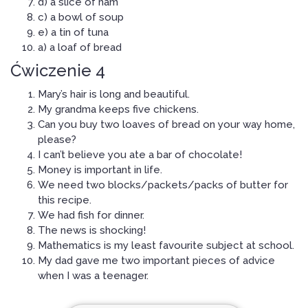
d) a slice of ham
c) a bowl of soup
e) a tin of tuna
a) a loaf of bread
Ćwiczenie 4
Mary’s hair is long and beautiful.
My grandma keeps five chickens.
Can you buy two loaves of bread on your way home,
please?
I can’t believe you ate a bar of chocolate!
Money is important in life.
We need two blocks/packets/packs of butter for
this recipe.
We had fish for dinner.
The news is shocking!
Mathematics is my least favourite subject at school.
My dad gave me two important pieces of advice
when I was a teenager.