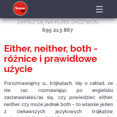
ZAPISZ SIĘ NA KURS! ZADZWOŃ
695 213 867
Either, neither, both -
różnice i prawidłowe
użycie
Porozmawiajmy o… trójkątach. Idę o zakład, że
nie raz, rozmawiając po angielsku
zastanawiałeś/aś się, czy powiedzieć either,
neither czy może jednak both – to właśnie jeden
z ciekawszych językowych trójkątów