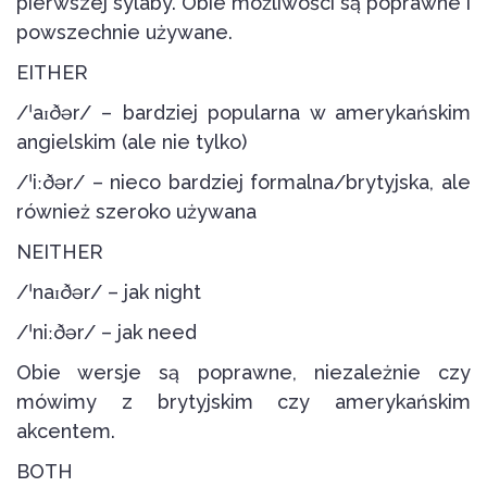
pierwszej sylaby. Obie możliwości są poprawne i
powszechnie używane.
EITHER
/ˈaɪðər/ – bardziej popularna w amerykańskim
angielskim (ale nie tylko)
/ˈiːðər/ – nieco bardziej formalna/brytyjska, ale
również szeroko używana
NEITHER
/ˈnaɪðər/ – jak night
/ˈniːðər/ – jak need
Obie wersje są poprawne, niezależnie czy
mówimy z brytyjskim czy amerykańskim
akcentem.
BOTH