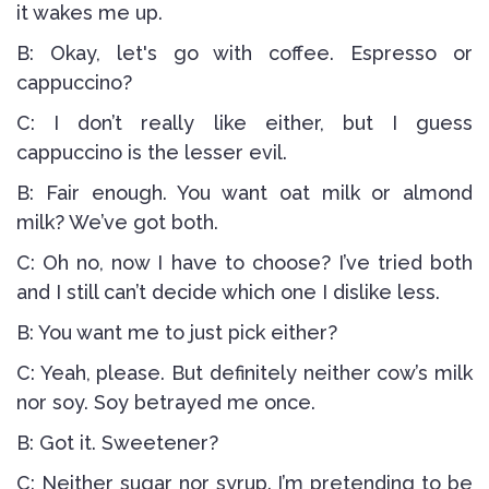
it wakes me up.
B: Okay, let's go with coffee. Espresso or
cappuccino?
C: I don’t really like either, but I guess
cappuccino is the lesser evil.
B: Fair enough. You want oat milk or almond
milk? We’ve got both.
C: Oh no, now I have to choose? I’ve tried both
and I still can’t decide which one I dislike less.
B: You want me to just pick either?
C: Yeah, please. But definitely neither cow’s milk
nor soy. Soy betrayed me once.
B: Got it. Sweetener?
C: Neither sugar nor syrup. I’m pretending to be