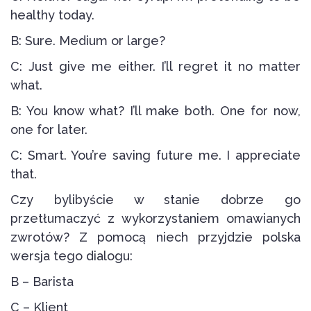
healthy today.
B: Sure. Medium or large?
C: Just give me either. I’ll regret it no matter
what.
B: You know what? I’ll make both. One for now,
one for later.
C: Smart. You’re saving future me. I appreciate
that.
Czy bylibyście w stanie dobrze go
przetłumaczyć z wykorzystaniem omawianych
zwrotów? Z pomocą niech przyjdzie polska
wersja tego dialogu:
B – Barista
C – Klient