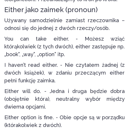
Either jako zaimek (pronoun)
Używany samodzielnie zamiast rzeczownika –
odnosi się do jednej z dwóch rzeczy/osób.
You can take either. - Możesz wziąć
którąkolwiek (z tych dwóch), either zastępuje np.
„book”, „way”, „option” itp.
I haven’t read either. - Nie czytałem żadnej (z
dwóch książek), w zdaniu przeczącym either
pełni funkcję zaimka.
Either will do. - Jedna i druga będzie dobra
(obojętnie która), neutralny wybór między
dwiema opcjami.
Either option is fine. - Obie opcje są w porządku
(którakolwiek z dwóch).