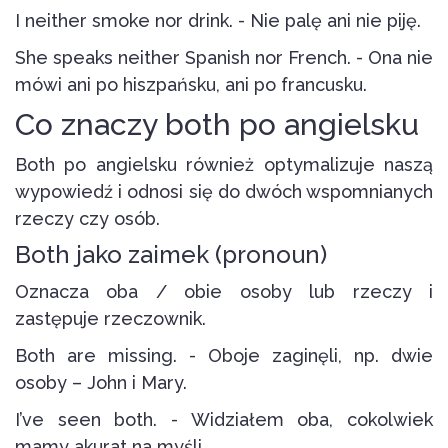
I neither smoke nor drink. - Nie palę ani nie piję.
She speaks neither Spanish nor French. - Ona nie
mówi ani po hiszpańsku, ani po francusku.
Co znaczy both po angielsku
Both po angielsku również optymalizuje naszą
wypowiedź i odnosi się do dwóch wspomnianych
rzeczy czy osób.
Both jako zaimek (pronoun)
Oznacza oba / obie osoby lub rzeczy i
zastępuje rzeczownik.
Both are missing. - Oboje zaginęli, np. dwie
osoby – John i Mary.
I’ve seen both. - Widziałem oba, cokolwiek
mamy akurat na myśli.