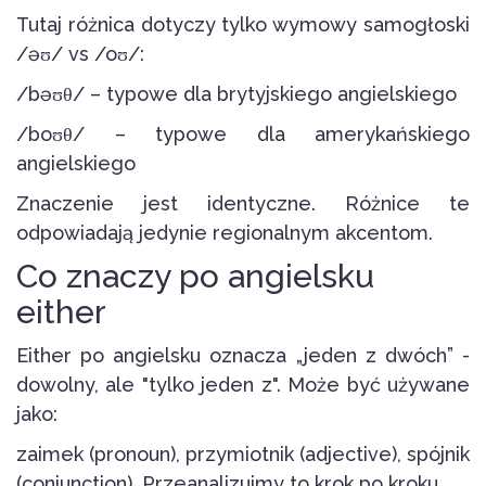
Tutaj różnica dotyczy tylko wymowy samogłoski
/əʊ/ vs /oʊ/:
/bəʊθ/ – typowe dla brytyjskiego angielskiego
/boʊθ/ – typowe dla amerykańskiego
angielskiego
Znaczenie jest identyczne. Różnice te
odpowiadają jedynie regionalnym akcentom.
Co znaczy po angielsku
either
Either po angielsku oznacza „jeden z dwóch” -
dowolny, ale "tylko jeden z". Może być używane
jako:
zaimek (pronoun), przymiotnik (adjective), spójnik
(conjunction). Przeanalizujmy to krok po kroku.