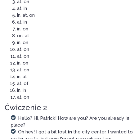
at, on
at, in
in, at, on
at, in
in, on
on, at
in, on
at, on
at, on
in, on
at, on
in, at
at, of
in, in
at, on
Ćwiczenie 2
Hello? Hi, Patrick! How are you? Are you already
in
place?
Oh hey! I got a bit lost
in
the city center. I wanted to
go
to
a cafe, but now I'm not sure where I am.