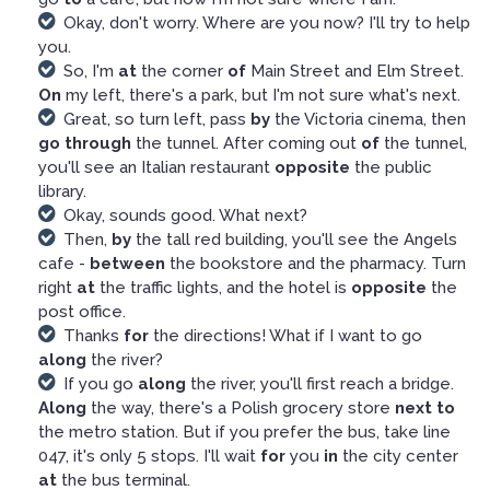
Okay, don't worry. Where are you now? I'll try to help
you.
So, I'm
at
the corner
of
Main Street and Elm Street.
On
my left, there's a park, but I'm not sure what's next.
Great, so turn left, pass
by
the Victoria cinema, then
go through
the tunnel. After coming out
of
the tunnel,
you'll see an Italian restaurant
opposite
the public
library.
Okay, sounds good. What next?
Then,
by
the tall red building, you'll see the Angels
cafe -
between
the bookstore and the pharmacy. Turn
right
at
the traffic lights, and the hotel is
opposite
the
post office.
Thanks
for
the directions! What if I want to go
along
the river?
If you go
along
the river, you'll first reach a bridge.
Along
the way, there's a Polish grocery store
next to
the metro station. But if you prefer the bus, take line
047, it's only 5 stops. I'll wait
for
you
in
the city center
at
the bus terminal.