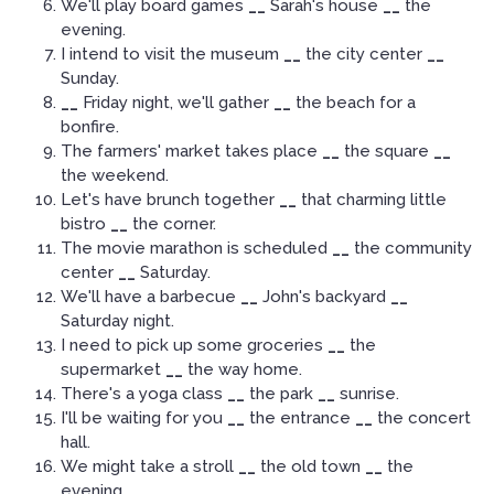
We'll play board games
__
Sarah's house
__
the
evening.
I intend to visit the museum
__
the city center
__
Sunday.
__
Friday night, we'll gather
__
the beach for a
bonfire.
The farmers' market takes place
__
the square
__
the weekend.
Let's have brunch together
__
that charming little
bistro
__
the corner.
The movie marathon is scheduled
__
the community
center
__
Saturday.
We'll have a barbecue
__
John's backyard
__
Saturday night.
I need to pick up some groceries
__
the
supermarket
__
the way home.
There's a yoga class
__
the park
__
sunrise.
I'll be waiting for you
__
the entrance
__
the concert
hall.
We might take a stroll
__
the old town
__
the
evening.