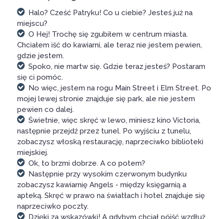
Halo? Cześć Patryku! Co u ciebie? Jesteś już na
miejscu?
O Hej! Trochę się zgubiłem w centrum miasta.
Chciałem iść do kawiarni, ale teraz nie jestem pewien,
gdzie jestem.
Spoko, nie martw się. Gdzie teraz jesteś? Postaram
się ci pomóc.
No więc, jestem na rogu Main Street i Elm Street. Po
mojej lewej stronie znajduje się park, ale nie jestem
pewien co dalej.
Świetnie, więc skręć w lewo, miniesz kino Victoria,
następnie przejdź przez tunel. Po wyjściu z tunelu,
zobaczysz włoską restaurację, naprzeciwko biblioteki
miejskiej.
Ok, to brzmi dobrze. A co potem?
Następnie przy wysokim czerwonym budynku
zobaczysz kawiarnię Angels - między księgarnią a
apteką. Skręć w prawo na światłach i hotel znajduje się
naprzeciwko poczty.
Dzięki za wskazówki! A gdybym chciał pójść wzdłuż