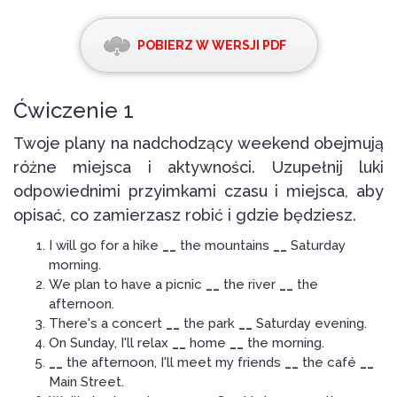
POBIERZ W WERSJI PDF
Ćwiczenie 1
Twoje plany na nadchodzący weekend obejmują
różne miejsca i aktywności. Uzupełnij luki
odpowiednimi przyimkami czasu i miejsca, aby
opisać, co zamierzasz robić i gdzie będziesz.
I will go for a hike
__
the mountains
__
Saturday
morning.
We plan to have a picnic
__
the river
__
the
afternoon.
There's a concert
__
the park
__
Saturday evening.
On Sunday, I'll relax
__
home
__
the morning.
__
the afternoon, I'll meet my friends
__
the café
__
Main Street.