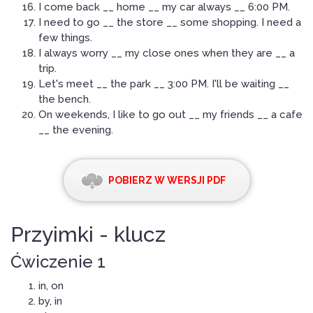
I come back __ home __ my car always __ 6:00 PM.
I need to go __ the store __ some shopping. I need a
few things.
I always worry __ my close ones when they are __ a
trip.
Let's meet __ the park __ 3:00 PM. I'll be waiting __
the bench.
On weekends, I like to go out __ my friends __ a cafe
__ the evening.
POBIERZ W WERSJI PDF
Przyimki - klucz
Ćwiczenie 1
in, on
by, in