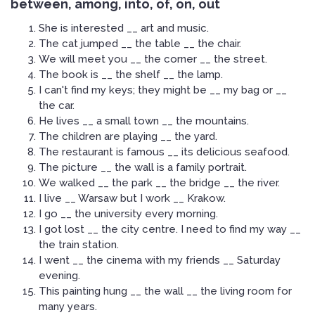
between, among, into, of, on, out
She is interested __ art and music.
The cat jumped __ the table __ the chair.
We will meet you __ the corner __ the street.
The book is __ the shelf __ the lamp.
I can't find my keys; they might be __ my bag or __
the car.
He lives __ a small town __ the mountains.
The children are playing __ the yard.
The restaurant is famous __ its delicious seafood.
The picture __ the wall is a family portrait.
We walked __ the park __ the bridge __ the river.
I live __ Warsaw but I work __ Krakow.
I go __ the university every morning.
I got lost __ the city centre. I need to find my way __
the train station.
I went __ the cinema with my friends __ Saturday
evening.
This painting hung __ the wall __ the living room for
many years.