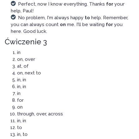
Perfect, now I know everything. Thanks
for
your
help, Paul!
No problem, I'm always happy
to
help. Remember,
you can always count
on
me. I'll be waiting
for
you
here. Good luck.
Ćwiczenie 3
in
on, over
at, of
on, next to
in, in
in, in
in
for
on
through, over, across
in, in
to
in, to