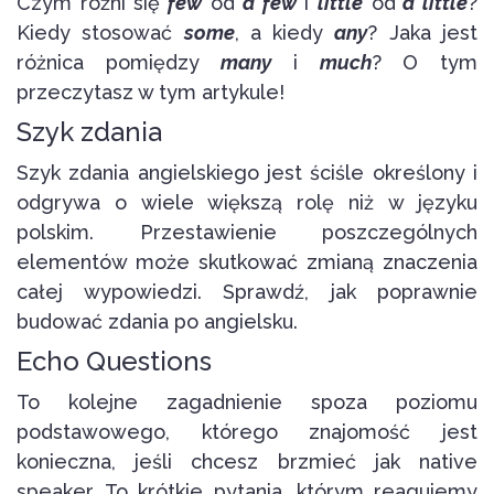
Czym różni się
few
od
a few
i
little
od
a little
?
Kiedy stosować
some
, a kiedy
any
? Jaka jest
różnica pomiędzy
many
i
much
? O tym
przeczytasz w tym artykule!
Szyk zdania
Szyk zdania angielskiego jest ściśle określony i
odgrywa o wiele większą rolę niż w języku
polskim. Przestawienie poszczególnych
elementów może skutkować zmianą znaczenia
całej wypowiedzi. Sprawdź, jak poprawnie
budować zdania po angielsku.
Echo Questions
To kolejne zagadnienie spoza poziomu
podstawowego, którego znajomość jest
konieczna, jeśli chcesz brzmieć jak native
speaker. To krótkie pytania, którym reagujemy