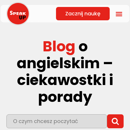
Zacznij naukę
Blog
o
angielskim –
ciekawostki i
porady
To pole wyszukiwania z