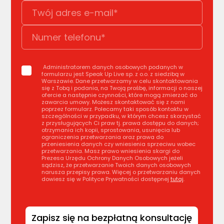
Administratorem danych osobowych podanych w
formularzu jest Speak Up Live sp. z o.o. z siedzibą w
Warszawie. Dane przetwarzamy w celu skontaktowania
się z Tobą i podania, na Twoją prośbę, informacji o naszej
ofercie a następnie czynności, które mogą zmierzać do
zawarcia umowy. Możesz skontaktować się z nami
poprzez formularz. Polecamy taki sposób kontaktu w
szczególności w przypadku, w którym chcesz skorzystać
z przysługujących Ci praw tj. prawa dostępu do danych;
otrzymania ich kopii, sprostowania, usunięcia lub
ograniczenia przetwarzania oraz prawa do
przeniesienia danych czy wniesienia sprzeciwu wobec
przetwarzania. Masz prawo wniesienia skargi do
Prezesa Urzędu Ochrony Danych Osobowych jeżeli
sądzisz, że przetwarzanie Twoich danych osobowych
narusza przepisy prawa. Więcej o przetwarzaniu danych
dowiesz się w Polityce Prywatności dostępnej
tutaj
.