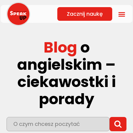
Zacznij naukę
Blog
o
angielskim –
ciekawostki i
porady
To pole wyszukiwania z