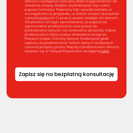
ofercie a następnie czynności, które mogą zmierzać do
zawarcia umowy. Możesz skontaktować się z nami
poprzez formularz. Polecamy taki sposób kontaktu w
szczególności w przypadku, w którym chcesz skorzystać
z przysługujących Ci praw tj. prawa dostępu do danych;
otrzymania ich kopii, sprostowania, usunięcia lub
ograniczenia przetwarzania oraz prawa do
przeniesienia danych czy wniesienia sprzeciwu wobec
przetwarzania. Masz prawo wniesienia skargi do
Prezesa Urzędu Ochrony Danych Osobowych jeżeli
sądzisz, że przetwarzanie Twoich danych osobowych
narusza przepisy prawa. Więcej o przetwarzaniu danych
dowiesz się w Polityce Prywatności dostępnej
tutaj
.