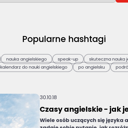
ych wyników, ponieważ pole wyszukiwania jest
Popularne hashtagi
nauka angielskiego
speak-up
skuteczna nauka j
kalendarz do nauki angielskiego
po angielsku
podr
30.10.18
Czasy angielskie - jak j
Wiele osób uczących się języka 
zadaje sobie pytanie, jak rozróżn