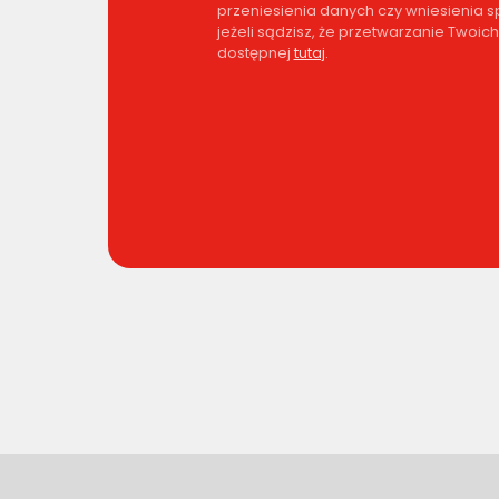
przeniesienia danych czy wniesienia
jeżeli sądzisz, że przetwarzanie Twoi
dostępnej
tutaj
.