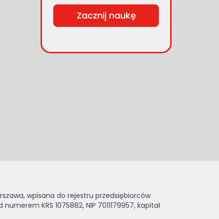
Zacznij naukę
arszawa, wpisana do rejestru przedsiębiorców
 numerem KRS 1075882, NIP 7011179957, kapitał