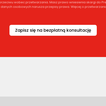
 sprzeciwu wobec przetwarzania. Masz prawo wniesienia skargi do
ch danych osobowych narusza przepisy prawa. Więcej o przetwarzaniu