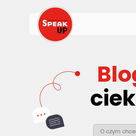
Blo
ciek