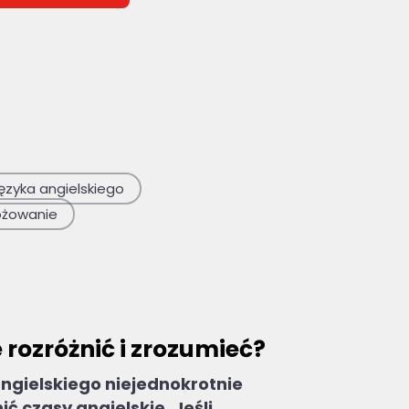
 puste.
ęzyka angielskiego
óżowanie
e rozróżnić i zrozumieć?
angielskiego niejednokrotnie
ić czasy angielskie. Jeśli