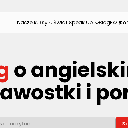
Nasze kursy
Świat Speak Up
Blog
FAQ
Ko
g
o angielsk
awostki i p
To pole wyszukiwania z
Sz