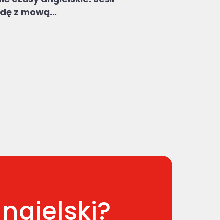
dę z mową...
ngielski?