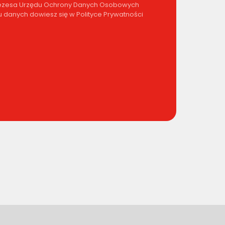
 Prezesa Urzędu Ochrony Danych Osobowych
 danych dowiesz się w Polityce Prywatności