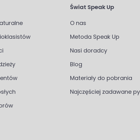
Świat Speak Up
aturalne
O nas
ioklasistów
Metoda Speak Up
ci
Nasi doradcy
dzieży
Blog
dentów
Materiały do pobrania
osłych
Najczęściej zadawane py
iorów