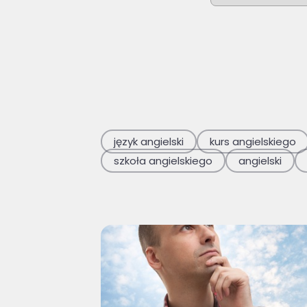
Brak sugerowan
język angielski
kurs angielskiego
szkoła angielskiego
angielski