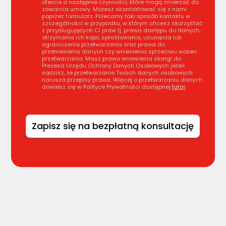
ofercie a następnie czynności, które mogą zmierzać do
zawarcia umowy. Możesz skontaktować się z nami
poprzez formularz. Polecamy taki sposób kontaktu w
szczególności w przypadku, w którym chcesz skorzystać
z przysługujących Ci praw tj. prawa dostępu do danych;
otrzymania ich kopii, sprostowania, usunięcia lub
ograniczenia przetwarzania oraz prawa do
przeniesienia danych czy wniesienia sprzeciwu wobec
przetwarzania. Masz prawo wniesienia skargi do
Prezesa Urzędu Ochrony Danych Osobowych jeżeli
sądzisz, że przetwarzanie Twoich danych osobowych
narusza przepisy prawa. Więcej o przetwarzaniu danych
dowiesz się w Polityce Prywatności dostępnej
tutaj
.