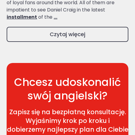
of loyal fans around the world. All of them are
impatient to see Daniel Craig in the latest
installment
of the
...
Czytaj więcej
Chcesz udoskonalić
swój angielski?
Zapisz się na bezpłatną konsultację.
Wyjaśnimy krok po kroku i
dobierzemy najlepszy plan dla Ciebie