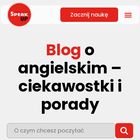
Zacznij naukę
Blog
o
angielskim –
ciekawostki i
porady
To pole wyszukiwania z