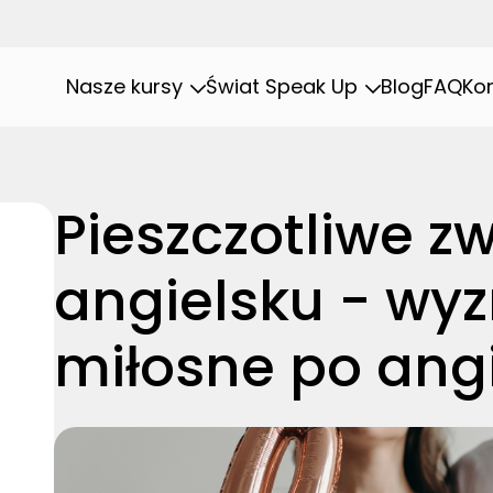
Nasze kursy
Świat Speak Up
Blog
FAQ
Ko
Pieszczotliwe z
angielsku - wy
miłosne po angi