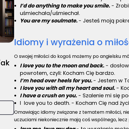
I’d do anything to make you smile.
- Zrobi
uśmiechała/uśmiechał.
You are my soulmate.
- Jesteś moją pokr
Idiomy i wyrażenia o miłośc
O swojej miłości do kogoś możemy po angielsku 
jak
I love you to the moon and back.
- dosłown
powrotem, czyli: Kocham Cię bardzo.
I’m head over heels for you.
- Jestem w T
I love you with all my heart and soul.
- Koc
I have a crush on you.
- Szalenie mi się p
I love you to death. - Kocham Cię nad życi
Omawiając idiomy związane z tematem miłości, ni
uczuciami niekoniecznie mają coś wspólnego, lecz p
love me, love my dog
- to wyrażenie może