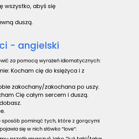
ę wszystko, abyś się
ewną duszą.
i - angielski
mówić za pomocą wyrażeń idiomatycznych:
ie: Kocham cię do księżyca i z
obie zakochany/zakochana po uszy.
ham Cię całym sercem i duszą.
odobasz.
e.
e sposób pominąć tych, które z gorącymi
ojawia się w nich słówko “love”:
my przetłumaczyć jako “już taki/taka