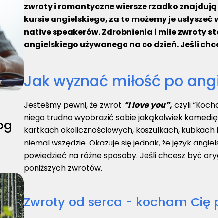
zwroty i romantyczne wiersze rzadko znajduj
kursie angielskiego, za to możemy je usłyszeć
native speakerów. Zdrobnienia i miłe zwroty s
angielskiego używanego na co dzień. Jeśli chces
Jak wyznać miłość po ang
Jesteśmy pewni, że zwrot
“I love you”,
czyli “Kocha
niego trudno wyobrazić sobie jakąkolwiek komedi
og
kartkach okolicznościowych, koszulkach, kubkach i
niemal wszędzie. Okazuje się jednak, że język angi
powiedzieć na różne sposoby. Jeśli chcesz być orygi
poniższych zwrotów.
Zwroty od serca - kocham Cię 