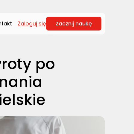
ntakt
Zaloguj się
Zacznij naukę
wroty po
znania
elskie