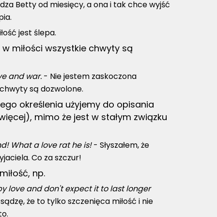
dza Betty od miesięcy, a ona i tak chce wyjść
pia.
iłość jest ślepa.
 i w miłości wszystkie chwyty są
love and war.
- Nie jestem zaskoczona
e chwyty są dozwolone.
a tego określenia użyjemy do opisania
więcej), mimo że jest w stałym związku
nd! What a love rat he is!
- Słyszałem, że
jaciela. Co za szczur!
miłość, np.
py love and don't expect it to last longer
sądzę, że to tylko szczenięca miłość i nie
to.