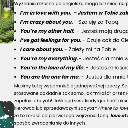
Wyznania miłosne po angielsku mogą brzmieć na p
I’m in love with you.
- Jestem w Tobie za
I’m crazy about you.
- Szaleję za Tobą.
You’re my other half.
- Jesteś moją drug
I’ve got feelings for you.
- Czuję coś do Cie
I care about you.
- Zależy mi na Tobie.
You’re my everything.
- Jesteś dla mnie 
You’re the love of my life.
- Jesteś miłości
You are the one for me.
- Jesteś dla mnie 
Musimy tutaj wspomnieć o jednej ważnej rzeczy. Sa
stosowane dokładnie tak samo, jak “miłość” przez
zupełnie obcych! Jeśli będziesz kiedyś jechać taksó
kierowca lub sprzedawczyni zapyta “
Where to, lov
że to miłość od pierwszego wejrzenia (ang.
love at 
sposób zwracania się do innych.