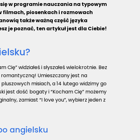
ą się w programie nauczania na typowym
 w filmach, piosenkach i rozmowach
tanowią także ważną część języka
z je poznać, ten artykuł jest dla Ciebie!
ielsku?
m Cię” widziałeś i słyszałeś wielokrotnie. Bez
ę romantyczną! Umieszczany jest na
 pluszowych misiach, a 14 lutego widzimy go
elski jest dość bogaty i “Kocham Cię” możemy
nalny, zamiast “I love you”, wybierz jeden z
po angielsku