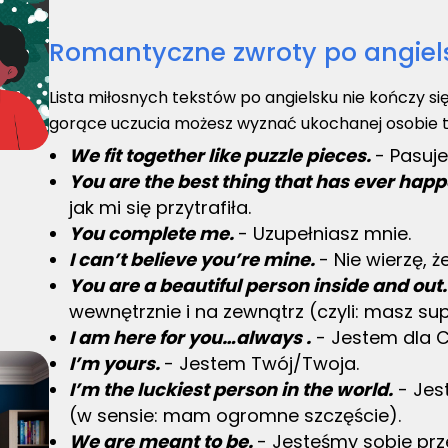
Romantyczne zwroty po angiel
Lista miłosnych tekstów po angielsku nie kończy si
gorące uczucia możesz wyznać ukochanej osobie t
We fit together like puzzle pieces.
- Pasuje
You are the best thing that has ever hap
jak mi się przytrafiła.
You complete me.
- Uzupełniasz mnie.
I can’t believe you’re mine.
- Nie wierzę, 
You are a beautiful person inside and out
wewnętrznie i na zewnątrz (czyli: masz su
I am here for you…always .
- Jestem dla Ci
I’m yours.
- Jestem Twój/Twoja.
I’m the luckiest person in the world.
- Jes
(w sensie: mam ogromne szczęście).
We are meant to be.
- Jesteśmy sobie prz