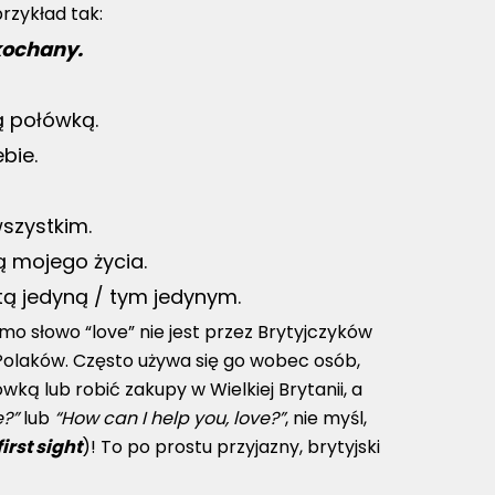
rzykład tak:
kochany.
ą połówką.
bie.
wszystkim.
ą mojego życia.
tą jedyną / tym jedynym.
mo słowo “love” nie jest przez Brytyjczyków
 Polaków. Często używa się go wobec osób,
wką lub robić zakupy w Wielkiej Brytanii, a
e?”
lub
“How can I help you, love?”
, nie myśl,
first sight
)! To po prostu przyjazny, brytyjski