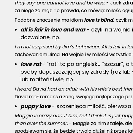
they say: one cannot love and be wise.
- Jack zdra
za niego za mąż. To prawda, co mówią: miłość ogłu
Podobne znaczenie ma idiom
love is blind,
czyli: m
all is fair in love and war
- czyli: na wojnie
dozwolone, np.
I’m not surprised by Jim’s behaviour. All is fair in 
zachowaniem Jima. Na wojnie i w miłości wszystki
love rat
- “rat” to po angielsku “szczur”, 
osoby dopuszczającej się zdrady (raz lub 
lub małżeństwie, np.
I heard David had an affair with his wife's best frie
David miał romans a żoną swojego najlepszego przy
puppy love
- szczenięca miłość, pierwsza 
Maggie is crazy about him, but I think it is just pup
than over the summer.
- Maggie za nim szaleje, ale 
spodziewam się, że będzie trwała dłużej niż przez la