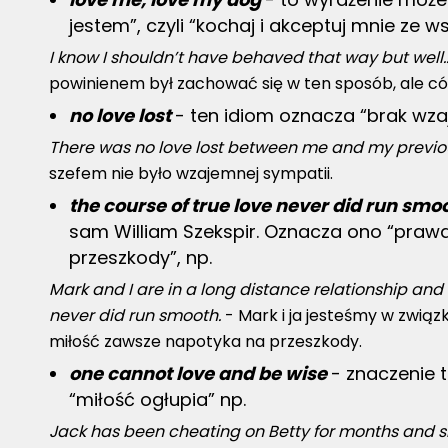
jestem”, czyli “kochaj i akceptuj mnie ze 
I know I shouldn’t have behaved that way but well.
powinienem był zachować się w ten sposób, ale cóż
no love lost
- ten idiom oznacza “brak wza
There was no love lost between me and my previo
szefem nie było wzajemnej sympatii.
the course of true love never did run smo
sam William Szekspir. Oznacza ono “praw
przeszkody”, np.
Mark and I are in a long distance relationship and i
never did run smooth.
- Mark i ja jesteśmy w związk
miłość zawsze napotyka na przeszkody.
one cannot love and be wise
- znaczenie 
“miłość ogłupia” np.
Jack has been cheating on Betty for months and she