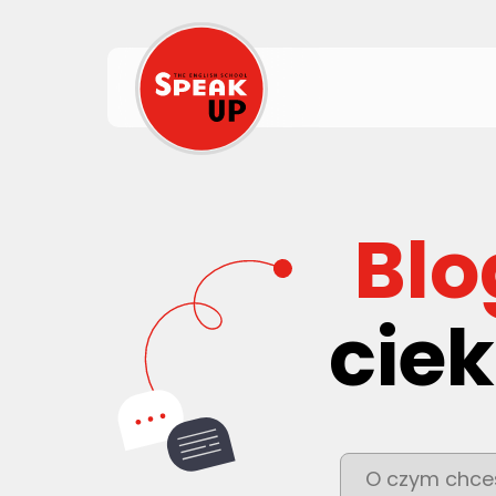
Blo
ciek