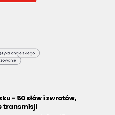
 puste.
ęzyka angielskiego
óżowanie
ku - 50 słów i zwrotów,
 transmisji