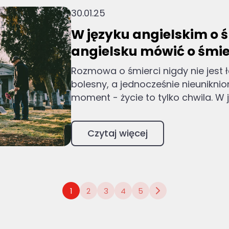
30.01.25
W języku angielskim o ś
angielsku mówić o śmie
Rozmowa o śmierci nigdy nie jest ł
bolesny, a jednocześnie nieunikniona
moment - życie to tylko chwila. W ję
Czytaj więcej
1
2
3
4
5