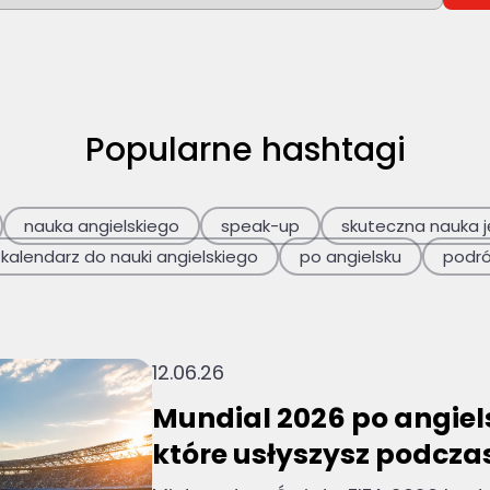
ych wyników, ponieważ pole wyszukiwania jest
Popularne hashtagi
nauka angielskiego
speak-up
skuteczna nauka j
kalendarz do nauki angielskiego
po angielsku
podr
12.06.26
Mundial 2026 po angiels
które usłyszysz podczas