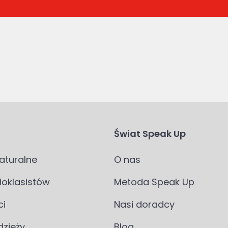
Świat Speak Up
aturalne
O nas
ioklasistów
Metoda Speak Up
ci
Nasi doradcy
dzieży
Blog