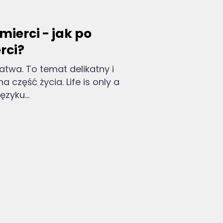
mierci - jak po
rci?
atwa. To temat delikatny i
 część życia. Life is only a
zyku...