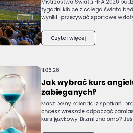
Mistrzostwa Świata FIFA 2026 budz
tygodni kibice z całego świata b
wyniki i przeżywać sportowe wzloty 
Czytaj więcej
11.06.26
Jak wybrać kurs angiel
zabieganych?
Masz pełny kalendarz spotkań, pro
chcesz wreszcie odpocząć zamias
kurs językowy. Brzmi znajomo? Jeśli 