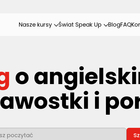
Nasze kursy
Świat Speak Up
Blog
FAQ
Ko
g
o angielsk
awostki i p
To pole wyszukiwania z
Sz