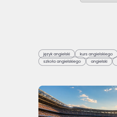
Brak sugerowan
język angielski
kurs angielskiego
szkoła angielskiego
angielski