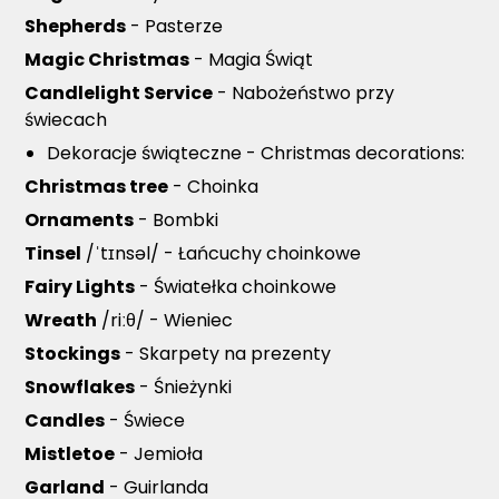
Shepherds
- Pasterze
Magic Christmas
- Magia Świąt
Candlelight Service
- Nabożeństwo przy
świecach
Dekoracje świąteczne - Christmas decorations:
Christmas tree
- Choinka
Ornaments
- Bombki
Tinsel
/ˈtɪnsəl/ - Łańcuchy choinkowe
Fairy Lights
- Światełka choinkowe
Wreath
/riːθ/ - Wieniec
Stockings
- Skarpety na prezenty
Snowflakes
- Śnieżynki
Candles
- Świece
Mistletoe
- Jemioła
Garland
- Guirlanda