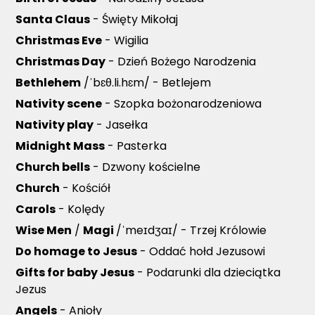
Santa Claus
- Święty Mikołaj
Christmas Eve
- Wigilia
Christmas Day
- Dzień Bożego Narodzenia
Bethlehem
/ˈbɛθ.li.hɛm/ - Betlejem
Nativity scene
- Szopka bożonarodzeniowa
Nativity play
- Jasełka
Midnight Mass
- Pasterka
Church bells
- Dzwony kościelne
Church
- Kościół
Carols
- Kolędy
Wise Men
/
Magi
/ˈmeɪdʒaɪ/ - Trzej Królowie
Do homage to Jesus
- Oddać hołd Jezusowi
Gifts for baby Jesus
- Podarunki dla dzieciątka
Jezus
Angels
- Anioły