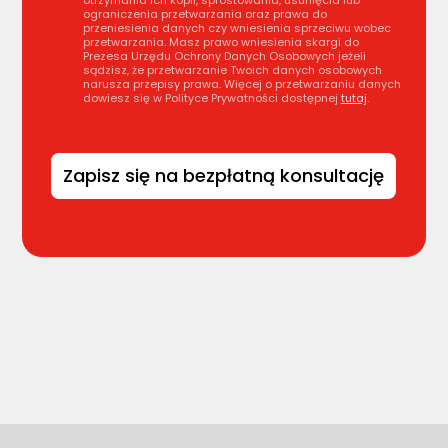
otrzymania ich kopii, sprostowania, usunięcia lub
ograniczenia przetwarzania oraz prawa do
przeniesienia danych czy wniesienia sprzeciwu wobec
przetwarzania. Masz prawo wniesienia skargi do
Prezesa Urzędu Ochrony Danych Osobowych jeżeli
sądzisz, że przetwarzanie Twoich danych osobowych
narusza przepisy prawa. Więcej o przetwarzaniu danych
dowiesz się w Polityce Prywatności dostępnej
tutaj
.