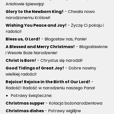
Aniołowie śpiewają!
Glory to the Newborn King!
- Chwała nowo
narodzonemu Królowi!
Wishing You Peace and Joy!
- Życzę Ci pokoju i
radości!
Bless us, O Lord!
- Błogosław nas, Panie!
A Blessed and Merry Christmas!
- Błogosławione
i Wesołe Boże Narodzenie!
Christ is Born!
- Chrystus się narodził!
Good Tidings of Great Joy!
- Dobre nowiny
wielkiej radości!
Rejoice! Rejoice in the Birth of Our Lord!
-
Radość! Radość w narodzeniu naszego Pana!
Potrawy świąteczne:
Christmas supper
- Kolacja bożonarodzeniowa
Christmas dishes
- Potrawy wigilijne