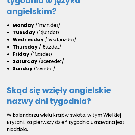
tygodnia w języku
angielskim?
Monday
/ˈmʌn.deɪ/
Tuesday
/ˈtjuːzdeɪ/
Wednesday
/ˈwɛdənzdeɪ/
Thursday
/ˈθɜːzdeɪ/
Friday
/ˈfɹaɪdeɪ/
Saturday
/sætədeɪ/
Sunday
/ˈsʌndeɪ/
Skąd się wzięły angielskie
nazwy dni tygodnia?
W kalendarzu wielu krajów świata, w tym Wielkiej
Brytanii, za pierwszy dzień tygodnia uznawana jest
niedziela.