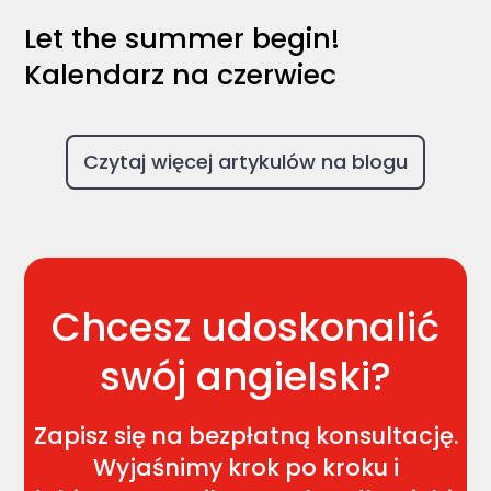
Let the summer begin!
Kalendarz na czerwiec
Czytaj więcej artykulów na blogu
Chcesz udoskonalić
swój angielski?
Zapisz się na bezpłatną konsultację.
Wyjaśnimy krok po kroku i