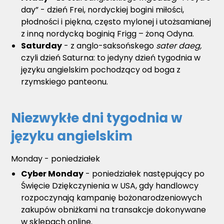
day” - dzień Frei, nordyckiej bogini miłości,
płodności i piękna, często mylonej i utożsamianej
z inną nordycką boginią Frigg – żoną Odyna.
Saturday
- z anglo-saksońskego
sater daeg,
czyli dzień Saturna: to jedyny dzień tygodnia w
języku angielskim pochodzący od boga z
rzymskiego panteonu.
Niezwykłe dni tygodnia w
języku angielskim
Monday - poniedziałek
Cyber Monday
- poniedziałek następujący po
Święcie Dziękczynienia w USA, gdy handlowcy
rozpoczynają kampanię bożonarodzeniowych
zakupów obniżkami na transakcje dokonywane
w sklepach online.