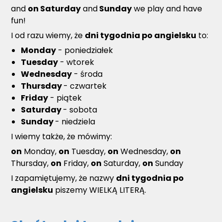
and
on Saturday
and
Sunday
we play and have
fun!
I od razu wiemy, że
dni tygodnia po angielsku
to:
Monday
- poniedziałek
Tuesday
- wtorek
Wednesday
- środa
Thursday
- czwartek
Friday
- piątek
Saturday
- sobota
Sunday
- niedziela
I wiemy także, że mówimy:
on
Monday,
on
Tuesday,
on
Wednesday,
on
Thursday,
on
Friday,
on
Saturday,
on
Sunday
I zapamiętujemy, że nazwy
dni tygodnia po
angielsku
piszemy WIELKĄ LITERĄ.