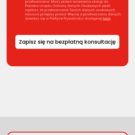
przetwarzania. Masz prawo wniesienia skargi do
Prezesa Urzędu Ochrony Danych Osobowych jeżeli
sądzisz, że przetwarzanie Twoich danych osobowych
narusza przepisy prawa. Więcej o przetwarzaniu danych
dowiesz się w Polityce Prywatności dostępnej
tutaj
.