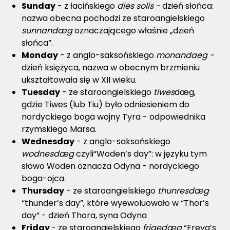
Sunday
- z łacińskiego
dies solis -
dzień słońca:
nazwa obecna pochodzi ze staroangielskiego
sunnandæg
oznaczającego właśnie „dzień
słońca”.
Monday
- z anglo-saksońskiego
monandaeg -
dzień księżyca, nazwa w obecnym brzmieniu
ukształtowała się w XII wieku.
Tuesday
- ze staroangielskiego
tiwes
dæg,
gdzie Tiwes (lub Tiu) było odniesieniem do
nordyckiego boga wojny Tyra - odpowiednika
rzymskiego Marsa.
Wednesday
- z anglo-saksońskiego
wodnesdæg
czyli“Woden’s day”: w języku tym
słowo Woden oznacza Odyna - nordyckiego
boga-ojca.
Thursday
- ze staroangielskiego
thunresdæg
“thunder’s day”, które wyewoluowało w “Thor’s
day” - dzień Thora, syna Odyna
Friday
- ze staroangielskiego
frigedæg
“Freya’s