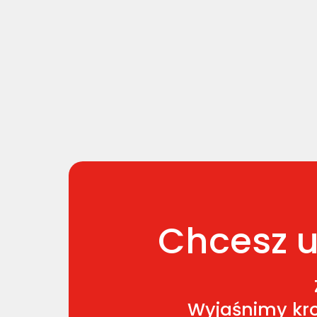
Chcesz u
Wyjaśnimy kro