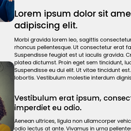
Lorem ipsum dolor sit ame
adipiscing elit.
Morbi gravida lorem leo, sagittis consectet
rhoncus pellentesque. Ut consectetur erat fa
Suspendisse feugiat est ut iaculis gravida. Cr
platea dictumst. Proin eget sem tincidunt, 
Suspendisse eu dui elit. Ut vitae tincidunt es
lobortis. Vestibulum molestie interdum digni
Vestibulum erat ipsum, consect
imperdiet eu odio.
Aenean ultrices, ligula non ullamcorper vehicu
odio lectus at ante. Vivamus in urna pellent