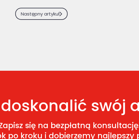
Następny artykuł
doskonalić swój a
Zapisz się na bezpłatną konsultację
k po kroku i dobierzemy najlepszy p