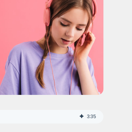
3
:
35