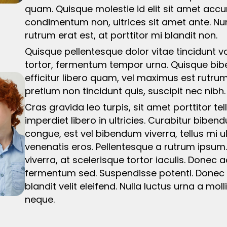
quam. Quisque molestie id elit sit amet accum
condimentum non, ultrices sit amet ante. Nun
rutrum erat est, at porttitor mi blandit non.
Quisque pellentesque dolor vitae tincidunt 
tortor, fermentum tempor urna. Quisque bib
efficitur libero quam, vel maximus est rutrum
pretium non tincidunt quis, suscipit nec nibh
Cras gravida leo turpis, sit amet porttitor 
imperdiet libero in ultricies. Curabitur bibe
congue, est vel bibendum viverra, tellus mi ul
venenatis eros. Pellentesque a rutrum ipsum.
viverra, at scelerisque tortor iaculis. Donec
fermentum sed. Suspendisse potenti. Donec t
blandit velit eleifend. Nulla luctus urna a moll
neque.