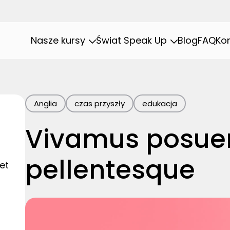
Nasze kursy
Świat Speak Up
Blog
FAQ
Ko
Anglia
czas przyszły
edukacja
Vivamus posue
pellentesque
et