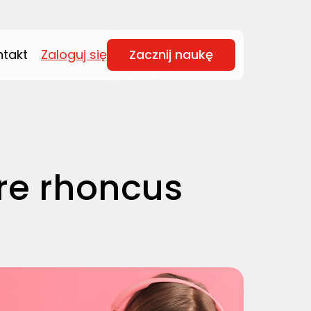
ntakt
Zaloguj się
Zacznij naukę
re rhoncus