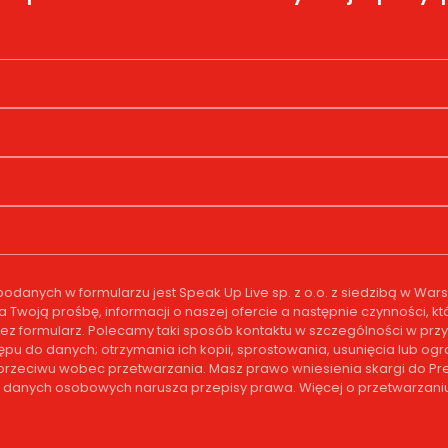
anych w formularzu jest Speak Up Live sp. z o.o. z siedzibą w Wa
na Twoją prośbę, informacji o naszej ofercie a następnie czynności
ez formularz. Polecamy taki sposób kontaktu w szczególności w przy
tępu do danych; otrzymania ich kopii, sprostowania, usunięcia lub o
 sprzeciwu wobec przetwarzania. Masz prawo wniesienia skargi do
ch danych osobowych narusza przepisy prawa. Więcej o przetwarzaniu