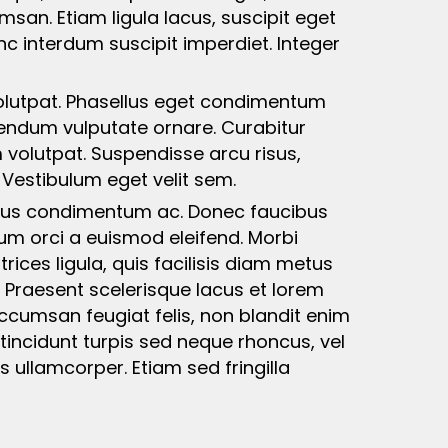
san. Etiam ligula lacus, suscipit eget
c interdum suscipit imperdiet. Integer
volutpat. Phasellus eget condimentum
endum vulputate ornare. Curabitur
 volutpat. Suspendisse arcu risus,
. Vestibulum eget velit sem.
tellus condimentum ac. Donec faucibus
ndum orci a euismod eleifend. Morbi
trices ligula, quis facilisis diam metus
 Praesent scelerisque lacus et lorem
 accumsan feugiat felis, non blandit enim
incidunt turpis sed neque rhoncus, vel
is ullamcorper. Etiam sed fringilla