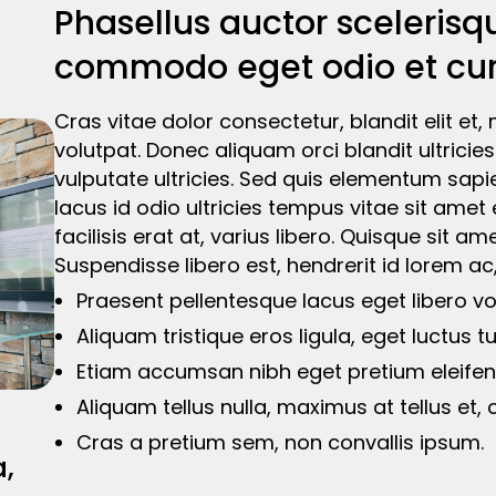
Phasellus auctor sceleris
commodo eget odio et cur
Cras vitae dolor consectetur, blandit elit e
volutpat. Donec aliquam orci blandit ultrici
vulputate ultricies. Sed quis elementum sapie
lacus id odio ultricies tempus vitae sit amet 
facilisis erat at, varius libero. Quisque sit a
Suspendisse libero est, hendrerit id lorem a
Praesent pellentesque lacus eget libero vol
Aliquam tristique eros ligula, eget luctus tu
Etiam accumsan nibh eget pretium eleifen
Aliquam tellus nulla, maximus at tellus e
Cras a pretium sem, non convallis ipsum.
a,