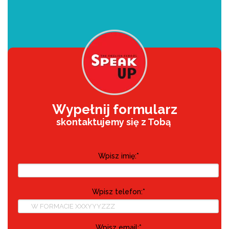
Wypełnij formularz
skontaktujemy się z Tobą
Wpisz imię:
*
Wpisz telefon:
*
Wpisz email:
*