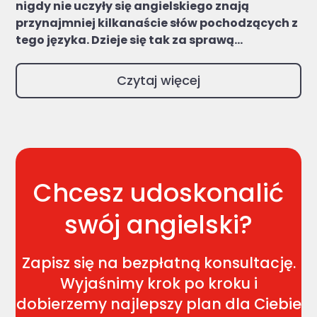
nigdy nie uczyły się angielskiego znają
przynajmniej kilkanaście słów pochodzących z
tego języka. Dzieje się tak za sprawą...
Czytaj więcej
Chcesz udoskonalić
swój angielski?
Zapisz się na bezpłatną konsultację.
Wyjaśnimy krok po kroku i
dobierzemy najlepszy plan dla Ciebie