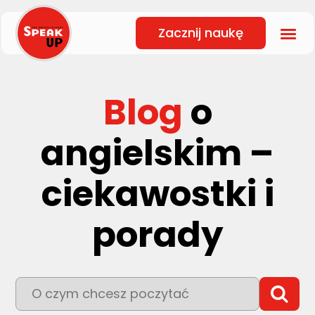
Zacznij naukę
Blog
o
angielskim –
ciekawostki i
porady
To pole wyszukiwania z