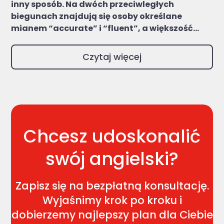
inny sposób. Na dwóch przeciwległych
biegunach znajdują się osoby określane
mianem “accurate” i “fluent”, a większość...
Czytaj więcej
Chcesz udoskonalić
swój angielski?
Zapisz się na bezpłatną konsultację.
Wyjaśnimy krok po kroku i
dobierzemy najlepszy plan dla Ciebie