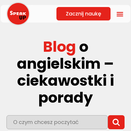
Zacznij naukę
Blog
o
angielskim –
ciekawostki i
porady
To pole wyszukiwania z