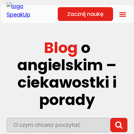
Zacznij naukę
Blog
o
angielskim –
ciekawostki i
porady
To pole wyszukiwania z