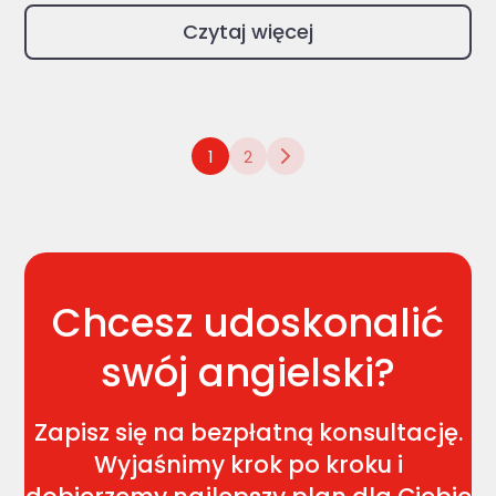
Czytaj więcej
1
2
Chcesz udoskonalić
swój angielski?
Zapisz się na bezpłatną konsultację.
Wyjaśnimy krok po kroku i