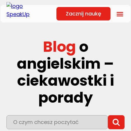
Zacznij naukę
Blog
o
angielskim –
ciekawostki i
porady
To pole wyszukiwania z