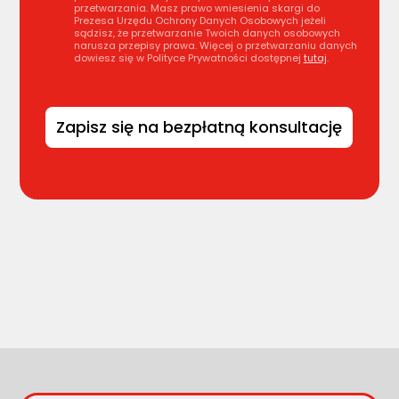
przetwarzania. Masz prawo wniesienia skargi do
Prezesa Urzędu Ochrony Danych Osobowych jeżeli
sądzisz, że przetwarzanie Twoich danych osobowych
narusza przepisy prawa. Więcej o przetwarzaniu danych
dowiesz się w Polityce Prywatności dostępnej
tutaj
.