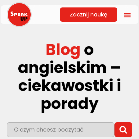
Zacznij naukę
Blog
o
angielskim –
ciekawostki i
porady
To pole wyszukiwania z